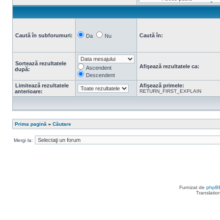
Caută în subforumuri:
Caută în:
Da
Nu
Sortează rezultatele
Afişează rezultatele ca:
Ascendent
după:
Descendent
Limitează rezultatele
Afişează primele:
anterioare:
RETURN_FIRST_EXPLAIN
Prima pagină
»
Căutare
Mergi la:
Furnizat de
phpB
Translatio