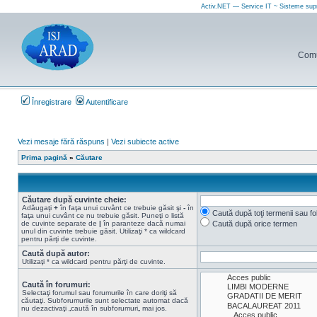
Activ.NET — Service IT ~ Sisteme sup
Comun
Înregistrare
Autentificare
Vezi mesaje fără răspuns
|
Vezi subiecte active
Prima pagină
»
Căutare
Căutare după cuvinte cheie:
Adăugaţi
+
în faţa unui cuvânt ce trebuie găsit şi
-
în
Caută după toţi termenii sau f
faţa unui cuvânt ce nu trebuie găsit. Puneţi o listă
de cuvinte separate de
|
în paranteze dacă numai
Caută după orice termen
unul din cuvinte trebuie găsit. Utilizaţi * ca wildcard
pentru părţi de cuvinte.
Caută după autor:
Utilizaţi * ca wildcard pentru părţi de cuvinte.
Caută în forumuri:
Selectaţi forumul sau forumurile în care doriţi să
căutaţi. Subforumurile sunt selectate automat dacă
nu dezactivaţi „caută în subforumuri„ mai jos.