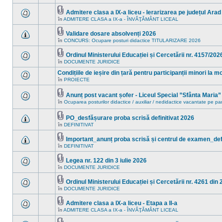
în
sunt
acest
mesaje
Admitere clasa a IX-a liceu - Ierarizarea pe județul Arad
subiect.
necitite
Fişier(e)
în
ADMITERE CLASA a IX-a - ÎNVĂŢĂMÂNT LICEAL
noi
Nu
ataşat(e)
în
sunt
acest
mesaje
Validare dosare absolvenți 2026
subiect.
necitite
Fişier(e)
în
CONCURS: Ocupare posturi didactice TITULARIZARE 2026
Nu
noi
ataşat(e)
sunt
în
mesaje
acest
Ordinul Ministerului Educației și Cercetării nr. 4157/202
necitite
subiect.
Fişier(e)
în
DOCUMENTE JURIDICE
Nu
noi
ataşat(e)
sunt
în
Condițiile de ieșire din țară pentru participanții minori la 
mesaje
acest
necitite
în
PROIECTE
subiect.
Nu
noi
sunt
în
mesaje
Anunț post vacant șofer - Liceul Special ”Sfânta Maria
acest
necitite
Fişier(e)
subiect.
în
Ocuparea posturilor didactice / auxiliar / nedidactice vacantate pe pa
Nu
noi
ataşat(e)
sunt
în
mesaje
acest
PO_desfășurare proba scrisă definitivat 2026
necitite
subiect.
Fişier(e)
în
DEFINITIVAT
noi
Nu
ataşat(e)
în
sunt
acest
mesaje
Important_anunț proba scrisă și centrul de examen_defi
subiect.
necitite
Fişier(e)
în
DEFINITIVAT
Nu
noi
ataşat(e)
sunt
în
mesaje
acest
Legea nr. 122 din 3 iulie 2026
necitite
subiect.
Fişier(e)
în
DOCUMENTE JURIDICE
Nu
noi
ataşat(e)
sunt
în
mesaje
acest
Ordinul Ministerului Educației și Cercetării nr. 4261 din 
necitite
subiect.
Fişier(e)
în
DOCUMENTE JURIDICE
Nu
noi
ataşat(e)
sunt
în
mesaje
acest
Admitere clasa a IX-a liceu - Etapa a II-a
necitite
subiect.
Fişier(e)
în
ADMITERE CLASA a IX-a - ÎNVĂŢĂMÂNT LICEAL
Nu
noi
ataşat(e)
sunt
în