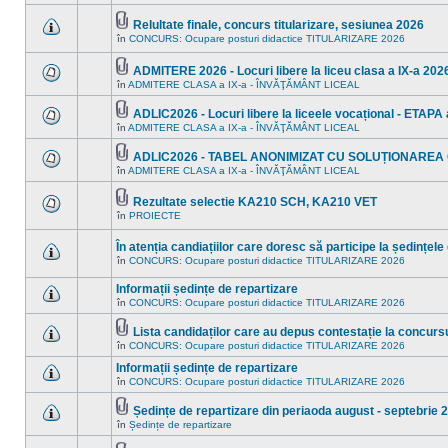
în
sunt
acest
mesaje
subiect.
Relultate finale, concurs titularizare, sesiunea 2026
necitite
Fişier(e)
noi
în
CONCURS: Ocupare posturi didactice TITULARIZARE 2026
Nu
ataşat(e)
în
sunt
acest
mesaje
ADMITERE 2026 - Locuri libere la liceu clasa a IX-a 2026
subiect.
necitite
Fişier(e)
în
ADMITERE CLASA a IX-a - ÎNVĂŢĂMÂNT LICEAL
noi
Nu
ataşat(e)
în
sunt
acest
mesaje
ADLIC2026 - Locuri libere la liceele vocațional - ETAPA a
subiect.
necitite
Fişier(e)
în
ADMITERE CLASA a IX-a - ÎNVĂŢĂMÂNT LICEAL
Nu
noi
ataşat(e)
sunt
în
mesaje
acest
ADLIC2026 - TABEL ANONIMIZAT CU SOLUȚIONAREA
necitite
subiect.
Fişier(e)
în
ADMITERE CLASA a IX-a - ÎNVĂŢĂMÂNT LICEAL
Nu
noi
ataşat(e)
sunt
în
mesaje
acest
Rezultate selectie KA210 SCH, KA210 VET
necitite
subiect.
Fişier(e)
în
PROIECTE
noi
Nu
ataşat(e)
în
sunt
acest
mesaje
În atenția candiațiilor care doresc să participe la ședințele
subiect.
necitite
în
CONCURS: Ocupare posturi didactice TITULARIZARE 2026
noi
Nu
în
sunt
acest
Informații ședințe de repartizare
mesaje
subiect.
necitite
în
CONCURS: Ocupare posturi didactice TITULARIZARE 2026
Nu
noi
sunt
în
mesaje
Lista candidaților care au depus contestație la concursu
acest
necitite
Fişier(e)
subiect.
în
CONCURS: Ocupare posturi didactice TITULARIZARE 2026
Nu
noi
ataşat(e)
sunt
în
Informații ședințe de repartizare
mesaje
acest
necitite
în
CONCURS: Ocupare posturi didactice TITULARIZARE 2026
subiect.
Nu
noi
sunt
în
mesaje
Ședințe de repartizare din periaoda august - septebrie 
acest
necitite
Fişier(e)
în
Ședințe de repartizare
subiect.
Nu
noi
ataşat(e)
sunt
în