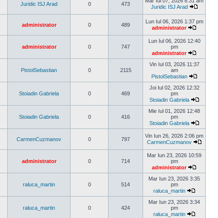
Mar Iul 07, 2026 8:31 am
mesaj
Juridic ISJ Arad
0
473
Juridic ISJ Arad
Vezi
ultimul
Lun Iul 06, 2026 1:37 pm
mesaj
administrator
0
489
administrator
Vezi
ultimul
Lun Iul 06, 2026 12:40
mesaj
administrator
0
747
pm
administrator
Vezi
ultimul
Vin Iul 03, 2026 11:37
mesaj
PistolSebastian
0
2115
am
PistolSebastian
Vezi
ultimul
Joi Iul 02, 2026 12:32
mesaj
Stoiadin Gabriela
0
469
pm
Stoiadin Gabriela
Vezi
ultimul
Mie Iul 01, 2026 12:48
mesaj
Stoiadin Gabriela
0
416
pm
Stoiadin Gabriela
Vezi
ultimul
Vin Iun 26, 2026 2:06 pm
CarmenCuzmanov
0
797
mesaj
CarmenCuzmanov
Vezi
ultimul
Mar Iun 23, 2026 10:59
mesaj
administrator
0
714
pm
administrator
Vezi
ultimul
Mar Iun 23, 2026 3:35
mesaj
raluca_martin
0
514
pm
raluca_martin
Vezi
ultimul
Mar Iun 23, 2026 3:34
mesaj
raluca_martin
0
424
pm
raluca_martin