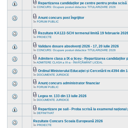
mesaje
Repartizarea candidaților pe centre pentru proba scisă 2
subiect.
necitite
Fişier(e)
în
CONCURS: Ocupare posturi didactice TITULARIZARE 2026
noi
Nu
ataşat(e)
în
sunt
acest
mesaje
subiect.
necitite
Anunt concurs post îngrijitor
noi
Fişier(e)
în
FORUM PUBLIC
Nu
în
ataşat(e)
sunt
acest
mesaje
subiect.
necitite
Rezultate KA122-SCH termenul limită 19 februarie 202
noi
Fişier(e)
în
PROIECTE
Nu
în
ataşat(e)
sunt
acest
mesaje
subiect.
Validare dosare absolvenți 2026 - 17, 20 iulie 2026
necitite
Fişier(e)
în
CONCURS: Ocupare posturi didactice TITULARIZARE 2026
noi
Nu
ataşat(e)
în
sunt
acest
mesaje
Admitere clasa a IX-a liceu - Repartizarea candidaților 
subiect.
necitite
Fişier(e)
în
ADMITERE CLASA a IX-a - ÎNVĂŢĂMÂNT LICEAL
Nu
noi
ataşat(e)
sunt
în
mesaje
acest
Ordinul Ministerului Educației și Cercetării nr.4394 din 1
necitite
subiect.
Fişier(e)
în
DOCUMENTE JURIDICE
Nu
noi
ataşat(e)
sunt
în
mesaje
acest
Anunț concurs administrator financiar
necitite
subiect.
Fişier(e)
în
FORUM PUBLIC
Nu
noi
ataşat(e)
sunt
în
mesaje
acest
Legea nr. 133 din 13 iulie 2026
necitite
subiect.
Fişier(e)
în
DOCUMENTE JURIDICE
noi
Nu
ataşat(e)
în
sunt
acest
mesaje
Repartizare pe sali - Proba scrisă la examenul național
subiect.
necitite
Fişier(e)
în
DEFINITIVAT
noi
Nu
ataşat(e)
în
sunt
acest
mesaje
Rezultate Concurs Scoala Europeană 2026
subiect.
necitite
în
PROIECTE
noi
Nu