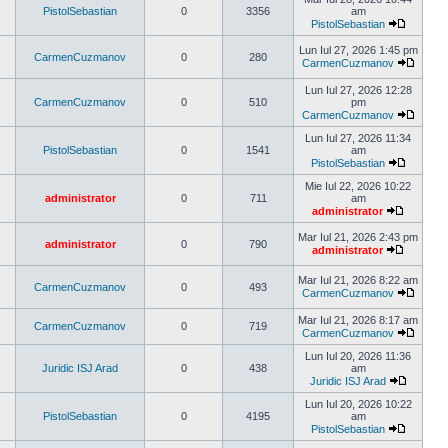
mesaj
PistolSebastian
0
3356
am
PistolSebastian
Vezi
ultimul
Lun Iul 27, 2026 1:45 pm
CarmenCuzmanov
0
280
mesaj
CarmenCuzmanov
Vezi
ultimul
Lun Iul 27, 2026 12:28
mesaj
CarmenCuzmanov
0
510
pm
CarmenCuzmanov
Vezi
ultimul
Lun Iul 27, 2026 11:34
mesaj
PistolSebastian
0
1541
am
PistolSebastian
Vezi
ultimul
Mie Iul 22, 2026 10:22
mesaj
administrator
0
711
am
administrator
Vezi
ultimul
Mar Iul 21, 2026 2:43 pm
administrator
0
790
mesaj
administrator
Vezi
ultimul
Mar Iul 21, 2026 8:22 am
mesaj
CarmenCuzmanov
0
493
CarmenCuzmanov
Vezi
ultimul
Mar Iul 21, 2026 8:17 am
CarmenCuzmanov
0
719
mesaj
CarmenCuzmanov
Vezi
ultimul
Lun Iul 20, 2026 11:36
mesaj
Juridic ISJ Arad
0
438
am
Juridic ISJ Arad
Vezi
ultimul
Lun Iul 20, 2026 10:22
mesaj
PistolSebastian
0
4195
am
PistolSebastian
Vezi