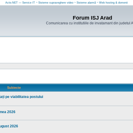
Activ.NET — Service IT ~ Sisteme supraveghere video ~ Sisteme alarmă ~ Web hosting & domenii
Forum ISJ Arad
Comunicarea cu institutiile de invatamant din judetul 
Subiecte
ți pe viabilitatea postului
iunea 2026
august 2026