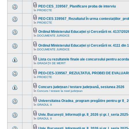
sunt
acest
mesaje
PEO CES_339567_Planificare proba de interviu
subiect.
necitite
Fişier(e)
în
PROIECTE
noi
Nu
ataşat(e)
în
sunt
acest
mesaje
PEO CES 339567_Rezultatul în urma contestațiilor_pro
subiect.
necitite
Fişier(e)
în
PROIECTE
Nu
noi
ataşat(e)
sunt
în
mesaje
acest
Ordinul Ministerului Educației și Cercetării nr. 4137/202
necitite
subiect.
Fişier(e)
în
DOCUMENTE JURIDICE
noi
Nu
ataşat(e)
în
sunt
acest
mesaje
Ordinul Ministerului Educației și Cercetării nr. 4111 din 
subiect.
necitite
Fişier(e)
noi
în
DOCUMENTE JURIDICE
Nu
ataşat(e)
în
sunt
acest
mesaje
subiect.
Lista cu rezultatele finale ale concursului pentru acord
necitite
Fişier(e)
noi
în
GRADAŢII DE MERIT
Nu
ataşat(e)
în
sunt
acest
mesaje
subiect.
PEO-CES-339567_REZULTATUL PROBEI DE EVALUAR
necitite
Fişier(e)
noi
în
PROIECTE
Nu
ataşat(e)
în
sunt
acest
mesaje
subiect.
Concurs județean / testare județeană, sesiunea 2026
necitite
Fişier(e)
noi
în
Concurs / testare la nivel județean
Nu
ataşat(e)
în
sunt
acest
mesaje
subiect.
Universitatea Oradea_program pregătire pentru gr II_ 
necitite
Fişier(e)
noi
în
GRADUL II
Nu
ataşat(e)
în
sunt
acest
mesaje
subiect.
Univ. București_Informații gr. II_2026 și gr. I_seria 202
necitite
Fişier(e)
noi
în
GRADUL II
Nu
ataşat(e)
în
sunt
acest
mesaje
subiect.
Univ. București_Informații gr. II_2026 și gr. I_seria 202
necitite