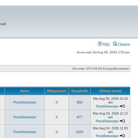
Arad
FAQ
Căutare
Acum este Joi Aug 06, 2026 1:55 pm
Ora este UTC+03:00 Europe/Bucharest
Autor
Răspunsuri
Vizualizări
Ultimul mesaj
Mie Aug 05, 2026 10:25
PistolSebastian
0
559
am
PistolSebastian
Vezi
ultimul
Mar Aug 04, 2026 11:12
mesaj
PistolSebastian
0
677
am
PistolSebastian
Vezi
ultimul
Mar Aug 04, 2026 11:05
mesaj
PistolSebastian
0
1324
am
PistolSebastian