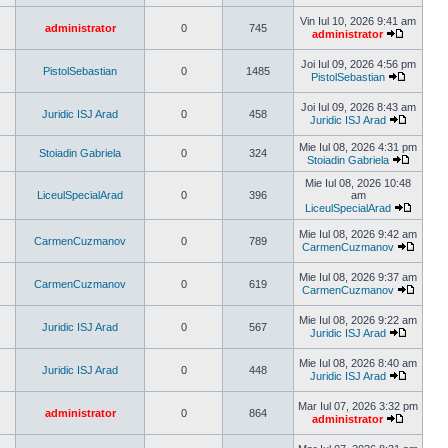
Vezi
ultimul
Vin Iul 10, 2026 9:41 am
administrator
0
745
mesaj
administrator
Vezi
ultimul
Joi Iul 09, 2026 4:56 pm
mesaj
PistolSebastian
0
1485
PistolSebastian
Vezi
ultimul
Joi Iul 09, 2026 8:43 am
mesaj
Juridic ISJ Arad
0
458
Juridic ISJ Arad
Vezi
ultimul
Mie Iul 08, 2026 4:31 pm
Stoiadin Gabriela
0
324
mesaj
Stoiadin Gabriela
Vezi
ultimul
Mie Iul 08, 2026 10:48
mesaj
LiceulSpecialArad
0
396
am
LiceulSpecialArad
Vezi
ultimul
Mie Iul 08, 2026 9:42 am
CarmenCuzmanov
0
789
mesaj
CarmenCuzmanov
Vezi
ultimul
Mie Iul 08, 2026 9:37 am
mesaj
CarmenCuzmanov
0
619
CarmenCuzmanov
Vezi
ultimul
Mie Iul 08, 2026 9:22 am
mesaj
Juridic ISJ Arad
0
567
Juridic ISJ Arad
Vezi
ultimul
Mie Iul 08, 2026 8:40 am
mesaj
Juridic ISJ Arad
0
448
Juridic ISJ Arad
Vezi
ultimul
Mar Iul 07, 2026 3:32 pm
mesaj
administrator
0
864
administrator
Vezi
ultimul