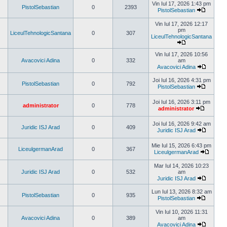
ultimul
Vin Iul 17, 2026 1:43 pm
PistolSebastian
0
2393
mesaj
PistolSebastian
Vezi
ultimul
Vin Iul 17, 2026 12:17
mesaj
pm
LiceulTehnologicSantana
0
307
LiceulTehnologicSantana
Vezi
ultimul
Vin Iul 17, 2026 10:56
mesaj
Avacovici Adina
0
332
am
Avacovici Adina
Vezi
ultimul
Joi Iul 16, 2026 4:31 pm
PistolSebastian
0
792
mesaj
PistolSebastian
Vezi
ultimul
Joi Iul 16, 2026 3:11 pm
mesaj
administrator
0
778
administrator
Vezi
ultimul
Joi Iul 16, 2026 9:42 am
mesaj
Juridic ISJ Arad
0
409
Juridic ISJ Arad
Vezi
ultimul
Mie Iul 15, 2026 6:43 pm
mesaj
LiceulgermanArad
0
367
LiceulgermanArad
Vezi
ultimul
Mar Iul 14, 2026 10:23
mesaj
Juridic ISJ Arad
0
532
am
Juridic ISJ Arad
Vezi
ultimul
Lun Iul 13, 2026 8:32 am
PistolSebastian
0
935
mesaj
PistolSebastian
Vezi
ultimul
Vin Iul 10, 2026 11:31
mesaj
Avacovici Adina
0
389
am
Avacovici Adina