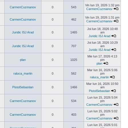
Vezi
ultimul
Vin Iun 19, 2026 1:32 pm
CarmenCuzmanov
0
543
mesaj
CarmenCuzmanov
Vezi
ultimul
Vin Iun 19, 2026 1:31 pm
mesaj
CarmenCuzmanov
0
462
CarmenCuzmanov
Vezi
ultimul
Joi Iun 18, 2026 10:48
mesaj
Juridic ISJ Arad
0
1465
am
Juridic ISJ Arad
Vezi
ultimul
Joi Iun 18, 2026 10:29
mesaj
Juridic ISJ Arad
0
707
am
Juridic ISJ Arad
Vezi
ultimul
Mie Iun 17, 2026 4:13
mesaj
plan
0
1025
pm
plan
Vezi
ultimul
Mar Iun 16, 2026 5:06
mesaj
raluca_martin
0
562
pm
raluca_martin
Vezi
ultimul
Mar Iun 16, 2026 10:50
mesaj
PistolSebastian
0
1466
am
PistolSebastian
Vezi
ultimul
Lun Iun 15, 2026 5:04
mesaj
CarmenCuzmanov
0
534
pm
CarmenCuzmanov
Vezi
ultimul
Lun Iun 15, 2026 5:02
mesaj
CarmenCuzmanov
0
403
pm
CarmenCuzmanov
Vezi
ultimul
Lun Iun 15, 2026 5:01