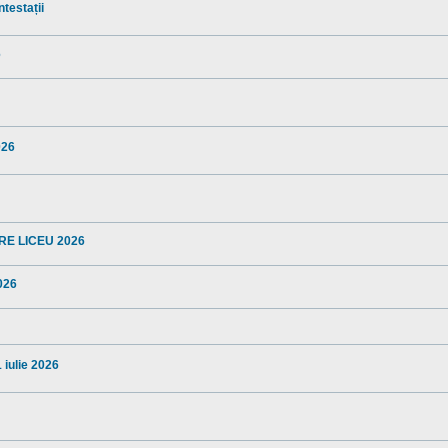
ntestații
6
026
TERE LICEU 2026
2026
1 iulie 2026