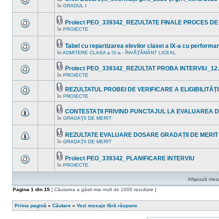
Fişier(e)
noi
în
GRADUL I
Nu
ataşat(e)
în
sunt
acest
mesaje
subiect.
Proiect PEO_339342_REZULTATE FINALE PROCES DE
necitite
Fişier(e)
noi
în
PROIECTE
Nu
ataşat(e)
în
sunt
acest
mesaje
subiect.
Tabel cu repartizarea elevilor clasei a IX-a cu perform
necitite
Fişier(e)
noi
în
ADMITERE CLASA a IX-a - ÎNVĂŢĂMÂNT LICEAL
Nu
ataşat(e)
în
sunt
acest
mesaje
Proiect PEO_339342_REZULTAT PROBA INTERVIU_12.
subiect.
necitite
Fişier(e)
în
PROIECTE
noi
Nu
ataşat(e)
în
sunt
acest
mesaje
REZULTATUL PROBEI DE VERIFICARE A ELIGIBILITĂȚII 
subiect.
necitite
Fişier(e)
în
PROIECTE
Nu
noi
ataşat(e)
sunt
în
mesaje
acest
CONTESTAȚII PRIVIND PUNCTAJUL LA EVALUAREA D
necitite
subiect.
Fişier(e)
în
GRADAŢII DE MERIT
noi
Nu
ataşat(e)
în
sunt
acest
mesaje
REZULTATE EVALUARE DOSARE GRADAȚII DE MERIT 
subiect.
necitite
Fişier(e)
noi
în
GRADAŢII DE MERIT
Nu
ataşat(e)
în
sunt
acest
mesaje
subiect.
Proiect PEO_339342_PLANIFICARE INTERVIU
necitite
Fişier(e)
noi
în
PROIECTE
Nu
ataşat(e)
în
sunt
acest
mesaje
Afişează mesaj
subiect.
necitite
noi
Pagina
1
din
15
[ Căutarea a găsit mai mult de 1000 rezultate ]
în
acest
subiect.
Prima pagină
»
Căutare
»
Vezi mesaje fără răspuns