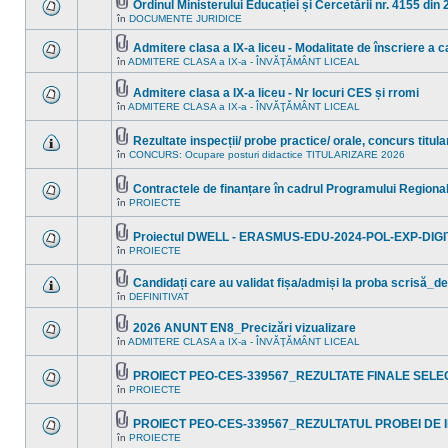
mesaje
acest
Ordinul Ministerului Educației și Cercetării nr. 4155 din
necitite
subiect.
Fişier(e)
în
DOCUMENTE JURIDICE
Nu
noi
ataşat(e)
sunt
în
mesaje
acest
Admitere clasa a IX-a liceu - Modalitate de înscriere a ca
necitite
subiect.
Fişier(e)
în
ADMITERE CLASA a IX-a - ÎNVĂŢĂMÂNT LICEAL
Nu
noi
ataşat(e)
sunt
în
mesaje
acest
Admitere clasa a IX-a liceu - Nr locuri CES și rromi
necitite
subiect.
Fişier(e)
în
ADMITERE CLASA a IX-a - ÎNVĂŢĂMÂNT LICEAL
noi
Nu
ataşat(e)
în
sunt
acest
mesaje
Rezultate inspecții/ probe practice/ orale, concurs titul
subiect.
necitite
Fişier(e)
noi
în
CONCURS: Ocupare posturi didactice TITULARIZARE 2026
Nu
ataşat(e)
în
sunt
acest
mesaje
subiect.
Contractele de finanțare în cadrul Programului Region
necitite
Fişier(e)
noi
în
PROIECTE
Nu
ataşat(e)
în
sunt
acest
mesaje
subiect.
Proiectul DWELL - ERASMUS-EDU-2024-POL-EXP-DIGI
necitite
Fişier(e)
noi
în
PROIECTE
Nu
ataşat(e)
în
sunt
acest
mesaje
Candidați care au validat fișa/admiși la proba scrisă_de
subiect.
necitite
Fişier(e)
în
DEFINITIVAT
noi
Nu
ataşat(e)
în
sunt
acest
mesaje
2026 ANUNT EN8_Precizări vizualizare
subiect.
necitite
Fişier(e)
în
ADMITERE CLASA a IX-a - ÎNVĂŢĂMÂNT LICEAL
noi
Nu
ataşat(e)
în
sunt
acest
mesaje
PROIECT PEO-CES-339567_REZULTATE FINALE SELEC
subiect.
necitite
Fişier(e)
noi
în
PROIECTE
Nu
ataşat(e)
în
sunt
acest
mesaje
subiect.
PROIECT PEO-CES-339567_REZULTATUL PROBEI DE I
necitite
Fişier(e)
noi
în
PROIECTE
Nu
ataşat(e)
în