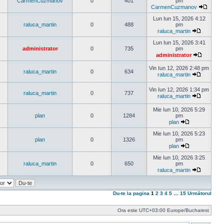
mesaj
CarmenCuzmanov
0
401
pm
CarmenCuzmanov
Vezi
ultimul
Lun Iun 15, 2026 4:12
mesaj
raluca_martin
0
488
pm
raluca_martin
Vezi
ultimul
Lun Iun 15, 2026 3:41
mesaj
administrator
0
735
pm
administrator
Vezi
ultimul
Vin Iun 12, 2026 2:48 pm
raluca_martin
0
634
mesaj
raluca_martin
Vezi
ultimul
Vin Iun 12, 2026 1:34 pm
mesaj
raluca_martin
0
737
raluca_martin
Vezi
ultimul
Mie Iun 10, 2026 5:29
mesaj
plan
0
1284
pm
plan
Vezi
ultimul
Mie Iun 10, 2026 5:23
mesaj
plan
0
1326
pm
plan
Vezi
ultimul
Mie Iun 10, 2026 3:25
mesaj
raluca_martin
0
650
pm
raluca_martin
Vezi
ultimul
mesaj
Du-te la pagina
1
2
3
4
5
…
15
Următorul
Ora este UTC+03:00 Europe/Bucharest