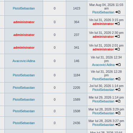
Vezi
ultimul
Mar Aug 04, 2026 11:03
mesaj
PistolSebastian
0
1423
am
PistolSebastian
Vezi
ultimul
Vin Iul 31, 2026 3:15 pm
administrator
0
364
mesaj
administrator
Vezi
ultimul
Vin Iul 31, 2026 2:30 pm
mesaj
administrator
0
237
administrator
Vezi
ultimul
Vin Iul 31, 2026 2:01 pm
mesaj
administrator
0
341
administrator
Vezi
ultimul
Vin Iul 31, 2026 12:34
mesaj
Avacovici Adina
0
146
pm
Avacovici Adina
Vezi
ultimul
Vin Iul 31, 2026 12:28
mesaj
PistolSebastian
0
1184
pm
PistolSebastian
Vezi
ultimul
Joi Iul 30, 2026 1:14 pm
PistolSebastian
0
2205
mesaj
PistolSebastian
Vezi
ultimul
Mie Iul 29, 2026 1:14 pm
PistolSebastian
0
1589
mesaj
PistolSebastian
Vezi
ultimul
Mar Iul 28, 2026 3:29 pm
PistolSebastian
0
1508
mesaj
PistolSebastian
Vezi
ultimul
Mar Iul 28, 2026 3:27 pm
PistolSebastian
0
2436
mesaj
PistolSebastian
Vezi
ultimul
Mar Iul 28, 2026 10:44