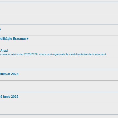
6
mobilitățile Erasmus+
” Arad
rcursul anului scolar 2025-2026, concursuri organizate la nivelul unitatilor de invatamant
nitivat 2026
26 iunie 2026