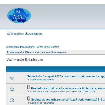
Înregistrare
Autentificare
Vezi mesaje fără răspuns
|
Vezi subiecte active
Prima pagină
»
Căutare
»
Vezi mesaje fără răspuns
Vezi mesaje fără răspuns
Ședință din 6 august 2026 - doar pentru cei care sunt angaja
în
Ședințe de repartizare
Nu
sunt
mesaje
Procedură vizualizare lucrări concurs titularizare, ses
necitite
Fişier(e)
noi
în
CONCURS: Ocupare posturi didactice TITULARIZARE 2026
Nu
ataşat(e)
în
sunt
acest
mesaje
subiect.
Ședințe de repartizare pe perioadă nedeterminată 5-6 
necitite
Fişier(e)
noi
în
Ședințe de repartizare
Nu
ataşat(e)