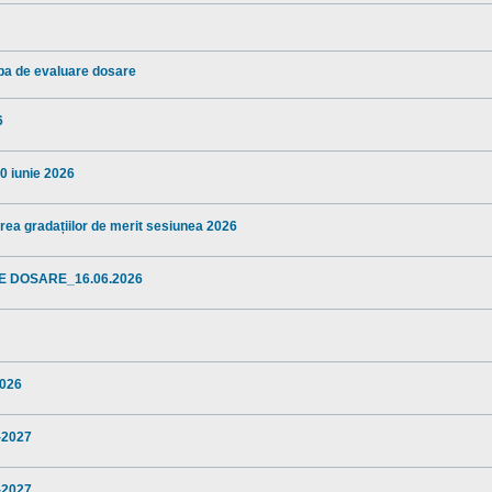
ba de evaluare dosare
6
10 iunie 2026
area gradațiilor de merit sesiunea 2026
E DOSARE_16.06.2026
2026
5-2027
5-2027