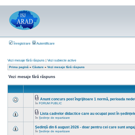
Înregistrare
Autentificare
Vezi mesaje fără răspuns
|
Vezi subiecte active
Prima pagină
»
Căutare
»
Vezi mesaje fără răspuns
Vezi mesaje fără răspuns
Anunt concurs post îngrijitoare 1 normă, perioada ned
Fişier(e)
în
FORUM PUBLIC
Nu
ataşat(e)
sunt
mesaje
Lista cadrelor didactice care au ocupat post în ședințel
necitite
Fişier(e)
noi
în
Ședințe de repartizare
Nu
ataşat(e)
în
sunt
acest
mesaje
Ședință din 6 august 2026 - doar pentru cei care sunt angaja
subiect.
necitite
în
Ședințe de repartizare
noi
Nu