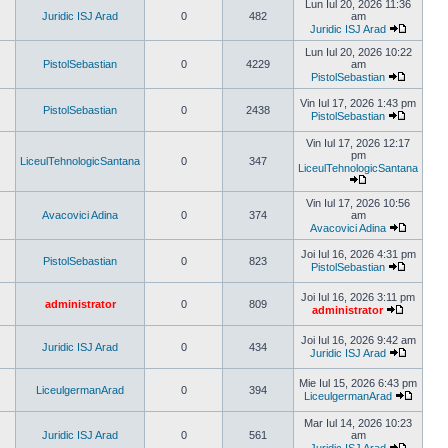
ultimul
Lun Iul 20, 2026 11:36
mesaj
Juridic ISJ Arad
0
482
am
Juridic ISJ Arad
Vezi
ultimul
Lun Iul 20, 2026 10:22
mesaj
PistolSebastian
0
4229
am
PistolSebastian
Vezi
ultimul
Vin Iul 17, 2026 1:43 pm
PistolSebastian
0
2438
mesaj
PistolSebastian
Vezi
ultimul
Vin Iul 17, 2026 12:17
mesaj
pm
LiceulTehnologicSantana
0
347
LiceulTehnologicSantana
Vezi
ultimul
Vin Iul 17, 2026 10:56
mesaj
Avacovici Adina
0
374
am
Avacovici Adina
Vezi
ultimul
Joi Iul 16, 2026 4:31 pm
PistolSebastian
0
823
mesaj
PistolSebastian
Vezi
ultimul
Joi Iul 16, 2026 3:11 pm
mesaj
administrator
0
809
administrator
Vezi
ultimul
Joi Iul 16, 2026 9:42 am
mesaj
Juridic ISJ Arad
0
434
Juridic ISJ Arad
Vezi
ultimul
Mie Iul 15, 2026 6:43 pm
mesaj
LiceulgermanArad
0
394
LiceulgermanArad
Vezi
ultimul
Mar Iul 14, 2026 10:23
mesaj
Juridic ISJ Arad
0
561
am