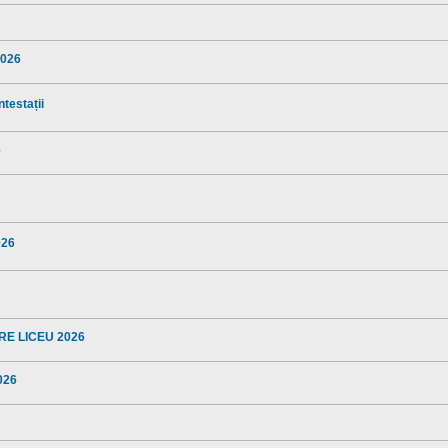
2026
ntestații
6
026
TERE LICEU 2026
2026