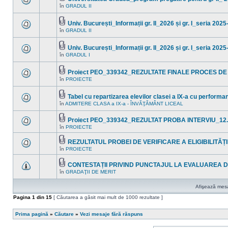
Fişier(e)
noi
în
GRADUL II
Nu
ataşat(e)
în
sunt
acest
mesaje
subiect.
Univ. București_Informații gr. II_2026 și gr. I_seria 202
necitite
Fişier(e)
noi
în
GRADUL II
Nu
ataşat(e)
în
sunt
acest
mesaje
subiect.
Univ. București_Informații gr. II_2026 și gr. I_seria 202
necitite
Fişier(e)
noi
în
GRADUL I
Nu
ataşat(e)
în
sunt
acest
mesaje
subiect.
Proiect PEO_339342_REZULTATE FINALE PROCES DE
necitite
Fişier(e)
noi
în
PROIECTE
Nu
ataşat(e)
în
sunt
acest
mesaje
subiect.
Tabel cu repartizarea elevilor clasei a IX-a cu perform
necitite
Fişier(e)
noi
în
ADMITERE CLASA a IX-a - ÎNVĂŢĂMÂNT LICEAL
Nu
ataşat(e)
în
sunt
acest
mesaje
Proiect PEO_339342_REZULTAT PROBA INTERVIU_12.
subiect.
necitite
Fişier(e)
în
PROIECTE
noi
Nu
ataşat(e)
în
sunt
acest
mesaje
REZULTATUL PROBEI DE VERIFICARE A ELIGIBILITĂȚII 
subiect.
necitite
Fişier(e)
în
PROIECTE
Nu
noi
ataşat(e)
sunt
în
mesaje
acest
CONTESTAȚII PRIVIND PUNCTAJUL LA EVALUAREA D
necitite
subiect.
Fişier(e)
în
GRADAŢII DE MERIT
noi
Nu
ataşat(e)
în
sunt
acest
mesaje
Afişează mesaj
subiect.
necitite
noi
Pagina
1
din
15
[ Căutarea a găsit mai mult de 1000 rezultate ]
în
acest
subiect.
Prima pagină
»
Căutare
»
Vezi mesaje fără răspuns