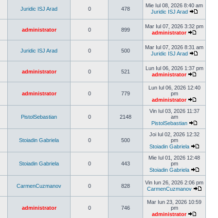
ultimul
Mie Iul 08, 2026 8:40 am
mesaj
Juridic ISJ Arad
0
478
Juridic ISJ Arad
Vezi
ultimul
Mar Iul 07, 2026 3:32 pm
mesaj
administrator
0
899
administrator
Vezi
ultimul
Mar Iul 07, 2026 8:31 am
mesaj
Juridic ISJ Arad
0
500
Juridic ISJ Arad
Vezi
ultimul
Lun Iul 06, 2026 1:37 pm
mesaj
administrator
0
521
administrator
Vezi
ultimul
Lun Iul 06, 2026 12:40
mesaj
administrator
0
779
pm
administrator
Vezi
ultimul
Vin Iul 03, 2026 11:37
mesaj
PistolSebastian
0
2148
am
PistolSebastian
Vezi
ultimul
Joi Iul 02, 2026 12:32
mesaj
Stoiadin Gabriela
0
500
pm
Stoiadin Gabriela
Vezi
ultimul
Mie Iul 01, 2026 12:48
mesaj
Stoiadin Gabriela
0
443
pm
Stoiadin Gabriela
Vezi
ultimul
Vin Iun 26, 2026 2:06 pm
CarmenCuzmanov
0
828
mesaj
CarmenCuzmanov
Vezi
ultimul
Mar Iun 23, 2026 10:59
mesaj
administrator
0
746
pm
administrator