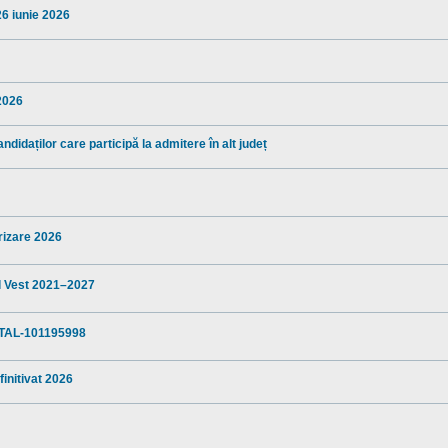
26 iunie 2026
 2026
ndidaților care participă la admitere în alt județ
arizare 2026
al Vest 2021–2027
TAL-101195998
finitivat 2026