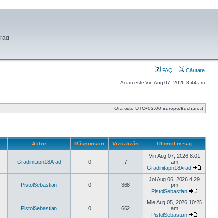
Arad
FAQ
Căutare
Acum este Vin Aug 07, 2026 8:44 am
Ora este UTC+03:00 Europe/Bucharest
Autor
Răspunsuri
Vizualizări
Ultimul mesaj
Vin Aug 07, 2026 8:01
Gradinitapn18Arad
0
7
am
Gradinitapn18Arad
Vezi
ultimul
Joi Aug 06, 2026 4:29
mesaj
PistolSebastian
0
368
pm
PistolSebastian
Vezi
ultimul
Mie Aug 05, 2026 10:25
mesaj
PistolSebastian
0
662
am
PistolSebastian