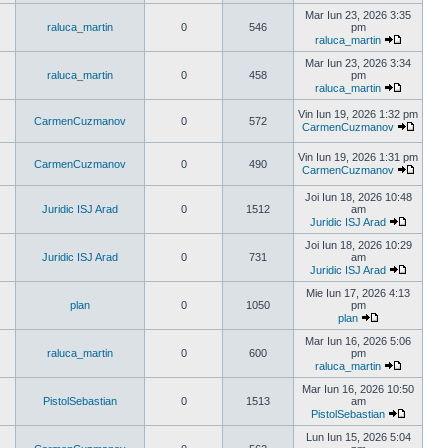
Vezi
ultimul
Mar Iun 23, 2026 3:35
mesaj
raluca_martin
0
546
pm
raluca_martin
Vezi
ultimul
Mar Iun 23, 2026 3:34
mesaj
raluca_martin
0
458
pm
raluca_martin
Vezi
ultimul
Vin Iun 19, 2026 1:32 pm
CarmenCuzmanov
0
572
mesaj
CarmenCuzmanov
Vezi
ultimul
Vin Iun 19, 2026 1:31 pm
mesaj
CarmenCuzmanov
0
490
CarmenCuzmanov
Vezi
ultimul
Joi Iun 18, 2026 10:48
mesaj
Juridic ISJ Arad
0
1512
am
Juridic ISJ Arad
Vezi
ultimul
Joi Iun 18, 2026 10:29
mesaj
Juridic ISJ Arad
0
731
am
Juridic ISJ Arad
Vezi
ultimul
Mie Iun 17, 2026 4:13
mesaj
plan
0
1050
pm
plan
Vezi
ultimul
Mar Iun 16, 2026 5:06
mesaj
raluca_martin
0
600
pm
raluca_martin
Vezi
ultimul
Mar Iun 16, 2026 10:50
mesaj
PistolSebastian
0
1513
am
PistolSebastian
Vezi
ultimul
Lun Iun 15, 2026 5:04