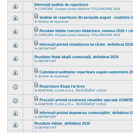
noi
ataşat(e)
sunt
în
Informații ședințe de repartizare
mesaje
acest
necitite
în
CONCURS: Ocupare posturi didactice TITULARIZARE 2026
subiect.
Nu
noi
sunt
în
mesaje
Ședințe de repartizare din periaoda august - septebrie 
acest
necitite
Fişier(e)
în
Ședințe de repartizare
subiect.
Nu
noi
ataşat(e)
sunt
în
mesaje
acest
Rezulate inițiale concurs titularizare, seiunea 2026 + co
necitite
subiect.
Fişier(e)
în
CONCURS: Ocupare posturi didactice TITULARIZARE 2026
noi
Nu
ataşat(e)
în
sunt
acest
mesaje
Informații privind vizualizarea lucrărilor_definitivat 202
subiect.
necitite
Fişier(e)
în
DEFINITIVAT
noi
Nu
ataşat(e)
în
sunt
acest
mesaje
Rezultate finale (după contestații)_definitivat 2026
subiect.
necitite
în
DEFINITIVAT
noi
Nu
în
sunt
acest
mesaje
Calendarul ședințelor repartizare august-septembrie 2
subiect.
necitite
Fişier(e)
noi
în
Ședințe de repartizare
Nu
ataşat(e)
în
sunt
acest
mesaje
subiect.
Repartizare Etapa I la liceu
necitite
Fişier(e)
noi
în
ADMITERE CLASA a IX-a - ÎNVĂŢĂMÂNT LICEAL
Nu
ataşat(e)
în
sunt
acest
mesaje
Precizări privind rezolvarea situațiilor speciale ADMI
subiect.
necitite
Fişier(e)
în
ADMITERE CLASA a IX-a - ÎNVĂŢĂMÂNT LICEAL
noi
Nu
ataşat(e)
în
sunt
acest
mesaje
Informații privind depunerea contestațiilor_definitivat 
subiect.
necitite
Fişier(e)
în
DEFINITIVAT
Nu
noi
ataşat(e)
sunt
în
Rezultate inițiale_definitivat 2026
mesaje
acest
necitite
în
DEFINITIVAT
subiect.
Nu
noi
sunt