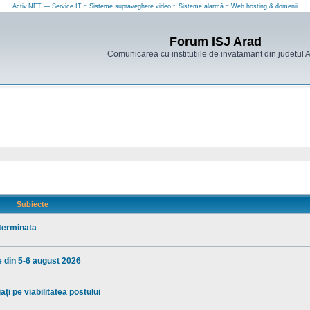
Activ.NET — Service IT ~ Sisteme supraveghere video ~ Sisteme alarmă ~ Web hosting & domenii
Forum ISJ Arad
Comunicarea cu institutiile de invatamant din judetul 
Subiecte
eterminata
e din 5-6 august 2026
ți pe viabilitatea postului