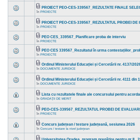
în
sunt
acest
mesaje
PROIECT PEO-CES-339567_REZULTATE FINALE SELEC
subiect.
necitite
Fişier(e)
noi
în
PROIECTE
Nu
ataşat(e)
în
sunt
acest
mesaje
subiect.
PROIECT PEO-CES-339567_REZULTATUL PROBEI DE I
necitite
Fişier(e)
noi
în
PROIECTE
Nu
ataşat(e)
în
sunt
acest
mesaje
PEO CES_339567_Planificare proba de interviu
subiect.
necitite
Fişier(e)
în
PROIECTE
noi
Nu
ataşat(e)
în
sunt
acest
mesaje
PEO CES 339567_Rezultatul în urma contestațiilor_pro
subiect.
necitite
Fişier(e)
în
PROIECTE
Nu
noi
ataşat(e)
sunt
în
mesaje
acest
Ordinul Ministerului Educației și Cercetării nr. 4137/202
necitite
subiect.
Fişier(e)
în
DOCUMENTE JURIDICE
noi
Nu
ataşat(e)
în
sunt
acest
mesaje
Ordinul Ministerului Educației și Cercetării nr. 4111 din 
subiect.
necitite
Fişier(e)
noi
în
DOCUMENTE JURIDICE
Nu
ataşat(e)
în
sunt
acest
mesaje
subiect.
Lista cu rezultatele finale ale concursului pentru acord
necitite
Fişier(e)
noi
în
GRADAŢII DE MERIT
Nu
ataşat(e)
în
sunt
acest
mesaje
subiect.
PEO-CES-339567_REZULTATUL PROBEI DE EVALUAR
necitite
Fişier(e)
noi
în
PROIECTE
Nu
ataşat(e)
în
sunt
acest
mesaje
subiect.
Concurs județean / testare județeană, sesiunea 2026
necitite
Fişier(e)
noi
în
Concurs / testare la nivel județean
Nu
ataşat(e)
în
sunt
acest
mesaje
subiect.
Universitatea Oradea_program pregătire pentru gr II_ 
necitite