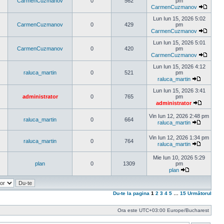
mesaj
CarmenCuzmanov
0
562
pm
CarmenCuzmanov
Vezi
ultimul
Lun Iun 15, 2026 5:02
mesaj
CarmenCuzmanov
0
429
pm
CarmenCuzmanov
Vezi
ultimul
Lun Iun 15, 2026 5:01
mesaj
CarmenCuzmanov
0
420
pm
CarmenCuzmanov
Vezi
ultimul
Lun Iun 15, 2026 4:12
mesaj
raluca_martin
0
521
pm
raluca_martin
Vezi
ultimul
Lun Iun 15, 2026 3:41
mesaj
administrator
0
765
pm
administrator
Vezi
ultimul
Vin Iun 12, 2026 2:48 pm
raluca_martin
0
664
mesaj
raluca_martin
Vezi
ultimul
Vin Iun 12, 2026 1:34 pm
mesaj
raluca_martin
0
764
raluca_martin
Vezi
ultimul
Mie Iun 10, 2026 5:29
mesaj
plan
0
1309
pm
plan
Vezi
ultimul
mesaj
Du-te la pagina
1
2
3
4
5
…
15
Următorul
Ora este UTC+03:00 Europe/Bucharest