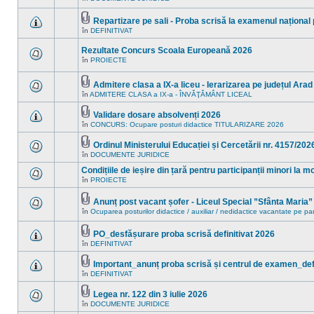
Nu
ataşat(e)
în
sunt
acest
mesaje
Repartizare pe sali - Proba scrisă la examenul național
subiect.
necitite
Fişier(e)
în
DEFINITIVAT
noi
Nu
ataşat(e)
în
sunt
acest
mesaje
Rezultate Concurs Scoala Europeană 2026
subiect.
necitite
în
PROIECTE
noi
Nu
în
sunt
acest
mesaje
Admitere clasa a IX-a liceu - Ierarizarea pe județul Arad
subiect.
necitite
Fişier(e)
în
ADMITERE CLASA a IX-a - ÎNVĂŢĂMÂNT LICEAL
noi
Nu
ataşat(e)
în
sunt
acest
mesaje
Validare dosare absolvenți 2026
subiect.
necitite
Fişier(e)
în
CONCURS: Ocupare posturi didactice TITULARIZARE 2026
Nu
noi
ataşat(e)
sunt
în
mesaje
acest
Ordinul Ministerului Educației și Cercetării nr. 4157/202
necitite
subiect.
Fişier(e)
în
DOCUMENTE JURIDICE
Nu
noi
ataşat(e)
sunt
în
Condițiile de ieșire din țară pentru participanții minori la 
mesaje
acest
necitite
în
PROIECTE
subiect.
Nu
noi
sunt
în
mesaje
Anunț post vacant șofer - Liceul Special ”Sfânta Maria
acest
necitite
Fişier(e)
subiect.
în
Ocuparea posturilor didactice / auxiliar / nedidactice vacantate pe pa
Nu
noi
ataşat(e)
sunt
în
mesaje
acest
PO_desfășurare proba scrisă definitivat 2026
necitite
subiect.
Fişier(e)
în
DEFINITIVAT
noi
Nu
ataşat(e)
în
sunt
acest
mesaje
Important_anunț proba scrisă și centrul de examen_defi
subiect.
necitite
Fişier(e)
în
DEFINITIVAT
Nu
noi
ataşat(e)
sunt
în
mesaje
acest
Legea nr. 122 din 3 iulie 2026
necitite
subiect.
Fişier(e)
în
DOCUMENTE JURIDICE
Nu
noi
ataşat(e)
sunt