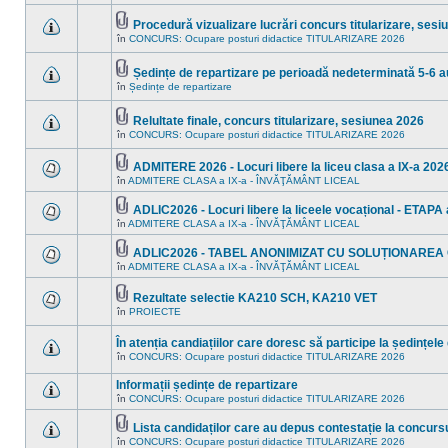
în
sunt
acest
mesaje
subiect.
Procedură vizualizare lucrări concurs titularizare, ses
necitite
Fişier(e)
noi
în
CONCURS: Ocupare posturi didactice TITULARIZARE 2026
Nu
ataşat(e)
în
sunt
acest
mesaje
subiect.
Ședințe de repartizare pe perioadă nedeterminată 5-6 
necitite
Fişier(e)
noi
în
Ședințe de repartizare
Nu
ataşat(e)
în
sunt
acest
mesaje
subiect.
Relultate finale, concurs titularizare, sesiunea 2026
necitite
Fişier(e)
noi
în
CONCURS: Ocupare posturi didactice TITULARIZARE 2026
Nu
ataşat(e)
în
sunt
acest
mesaje
ADMITERE 2026 - Locuri libere la liceu clasa a IX-a 2026
subiect.
necitite
Fişier(e)
în
ADMITERE CLASA a IX-a - ÎNVĂŢĂMÂNT LICEAL
noi
Nu
ataşat(e)
în
sunt
acest
mesaje
ADLIC2026 - Locuri libere la liceele vocațional - ETAPA a
subiect.
necitite
Fişier(e)
în
ADMITERE CLASA a IX-a - ÎNVĂŢĂMÂNT LICEAL
Nu
noi
ataşat(e)
sunt
în
mesaje
acest
ADLIC2026 - TABEL ANONIMIZAT CU SOLUȚIONAREA
necitite
subiect.
Fişier(e)
în
ADMITERE CLASA a IX-a - ÎNVĂŢĂMÂNT LICEAL
Nu
noi
ataşat(e)
sunt
în
mesaje
acest
Rezultate selectie KA210 SCH, KA210 VET
necitite
subiect.
Fişier(e)
în
PROIECTE
noi
Nu
ataşat(e)
în
sunt
acest
mesaje
În atenția candiațiilor care doresc să participe la ședințele
subiect.
necitite
în
CONCURS: Ocupare posturi didactice TITULARIZARE 2026
noi
Nu
în
sunt
acest
Informații ședințe de repartizare
mesaje
subiect.
necitite
în
CONCURS: Ocupare posturi didactice TITULARIZARE 2026
Nu
noi
sunt
în
mesaje
Lista candidaților care au depus contestație la concursu
acest
necitite
Fişier(e)
subiect.
în
CONCURS: Ocupare posturi didactice TITULARIZARE 2026
Nu