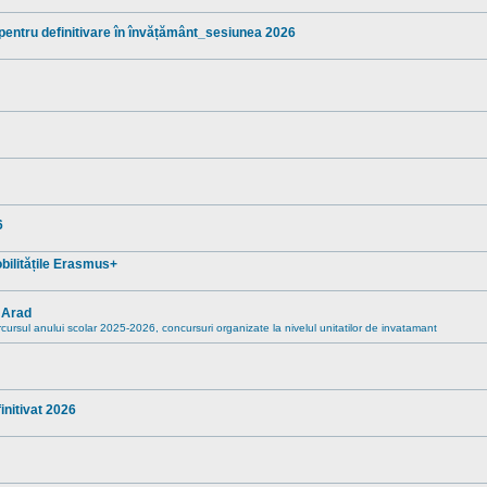
 pentru definitivare în învățământ_sesiunea 2026
6
mobilitățile Erasmus+
” Arad
rcursul anului scolar 2025-2026, concursuri organizate la nivelul unitatilor de invatamant
nitivat 2026