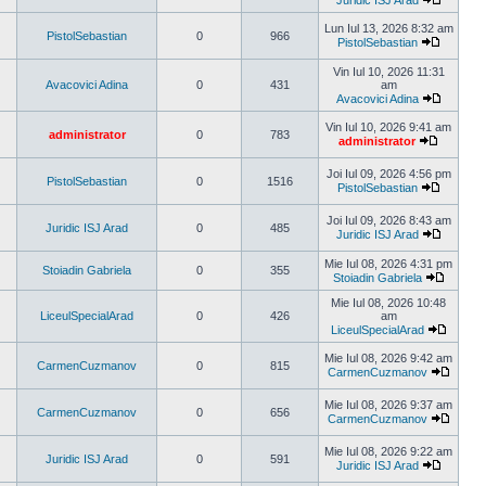
Juridic ISJ Arad
Vezi
ultimul
Lun Iul 13, 2026 8:32 am
PistolSebastian
0
966
mesaj
PistolSebastian
Vezi
ultimul
Vin Iul 10, 2026 11:31
mesaj
Avacovici Adina
0
431
am
Avacovici Adina
Vezi
ultimul
Vin Iul 10, 2026 9:41 am
administrator
0
783
mesaj
administrator
Vezi
ultimul
Joi Iul 09, 2026 4:56 pm
mesaj
PistolSebastian
0
1516
PistolSebastian
Vezi
ultimul
Joi Iul 09, 2026 8:43 am
mesaj
Juridic ISJ Arad
0
485
Juridic ISJ Arad
Vezi
ultimul
Mie Iul 08, 2026 4:31 pm
Stoiadin Gabriela
0
355
mesaj
Stoiadin Gabriela
Vezi
ultimul
Mie Iul 08, 2026 10:48
mesaj
LiceulSpecialArad
0
426
am
LiceulSpecialArad
Vezi
ultimul
Mie Iul 08, 2026 9:42 am
CarmenCuzmanov
0
815
mesaj
CarmenCuzmanov
Vezi
ultimul
Mie Iul 08, 2026 9:37 am
mesaj
CarmenCuzmanov
0
656
CarmenCuzmanov
Vezi
ultimul
Mie Iul 08, 2026 9:22 am
mesaj
Juridic ISJ Arad
0
591
Juridic ISJ Arad
Vezi