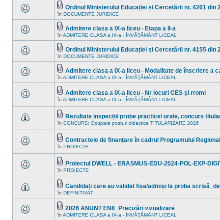
în
mesaje
acest
Ordinul Ministerului Educației și Cercetării nr. 4261 din 
necitite
subiect.
Fişier(e)
în
DOCUMENTE JURIDICE
Nu
noi
ataşat(e)
sunt
în
mesaje
acest
Admitere clasa a IX-a liceu - Etapa a II-a
necitite
subiect.
Fişier(e)
în
ADMITERE CLASA a IX-a - ÎNVĂŢĂMÂNT LICEAL
Nu
noi
ataşat(e)
sunt
în
mesaje
acest
Ordinul Ministerului Educației și Cercetării nr. 4155 din
necitite
subiect.
Fişier(e)
în
DOCUMENTE JURIDICE
Nu
noi
ataşat(e)
sunt
în
mesaje
acest
Admitere clasa a IX-a liceu - Modalitate de înscriere a ca
necitite
subiect.
Fişier(e)
în
ADMITERE CLASA a IX-a - ÎNVĂŢĂMÂNT LICEAL
Nu
noi
ataşat(e)
sunt
în
mesaje
acest
Admitere clasa a IX-a liceu - Nr locuri CES și rromi
necitite
subiect.
Fişier(e)
în
ADMITERE CLASA a IX-a - ÎNVĂŢĂMÂNT LICEAL
noi
Nu
ataşat(e)
în
sunt
acest
mesaje
Rezultate inspecții/ probe practice/ orale, concurs titul
subiect.
necitite
Fişier(e)
noi
în
CONCURS: Ocupare posturi didactice TITULARIZARE 2026
Nu
ataşat(e)
în
sunt
acest
mesaje
subiect.
Contractele de finanțare în cadrul Programului Region
necitite
Fişier(e)
noi
în
PROIECTE
Nu
ataşat(e)
în
sunt
acest
mesaje
subiect.
Proiectul DWELL - ERASMUS-EDU-2024-POL-EXP-DIGI
necitite
Fişier(e)
noi
în
PROIECTE
Nu
ataşat(e)
în
sunt
acest
mesaje
Candidați care au validat fișa/admiși la proba scrisă_de
subiect.
necitite
Fişier(e)
în
DEFINITIVAT
noi
Nu
ataşat(e)
în
sunt
acest
mesaje
2026 ANUNT EN8_Precizări vizualizare
subiect.
necitite
Fişier(e)
în
ADMITERE CLASA a IX-a - ÎNVĂŢĂMÂNT LICEAL
noi
Nu
ataşat(e)