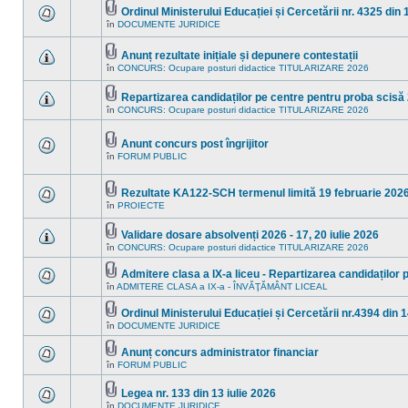
în
mesaje
Ordinul Ministerului Educației și Cercetării nr. 4325 din 
acest
necitite
Fişier(e)
subiect.
în
DOCUMENTE JURIDICE
Nu
noi
ataşat(e)
sunt
în
mesaje
acest
Anunț rezultate inițiale și depunere contestații
necitite
subiect.
Fişier(e)
noi
în
CONCURS: Ocupare posturi didactice TITULARIZARE 2026
Nu
ataşat(e)
în
sunt
acest
mesaje
Repartizarea candidaților pe centre pentru proba scisă 2
subiect.
necitite
Fişier(e)
în
CONCURS: Ocupare posturi didactice TITULARIZARE 2026
noi
Nu
ataşat(e)
în
sunt
acest
mesaje
subiect.
necitite
Anunt concurs post îngrijitor
noi
Fişier(e)
în
FORUM PUBLIC
Nu
în
ataşat(e)
sunt
acest
mesaje
subiect.
necitite
Rezultate KA122-SCH termenul limită 19 februarie 202
noi
Fişier(e)
în
PROIECTE
Nu
în
ataşat(e)
sunt
acest
mesaje
subiect.
Validare dosare absolvenți 2026 - 17, 20 iulie 2026
necitite
Fişier(e)
în
CONCURS: Ocupare posturi didactice TITULARIZARE 2026
noi
Nu
ataşat(e)
în
sunt
acest
mesaje
Admitere clasa a IX-a liceu - Repartizarea candidaților 
subiect.
necitite
Fişier(e)
în
ADMITERE CLASA a IX-a - ÎNVĂŢĂMÂNT LICEAL
Nu
noi
ataşat(e)
sunt
în
mesaje
acest
Ordinul Ministerului Educației și Cercetării nr.4394 din 1
necitite
subiect.
Fişier(e)
în
DOCUMENTE JURIDICE
Nu
noi
ataşat(e)
sunt
în
mesaje
acest
Anunț concurs administrator financiar
necitite
subiect.
Fişier(e)
în
FORUM PUBLIC
Nu
noi
ataşat(e)
sunt
în
mesaje
acest
Legea nr. 133 din 13 iulie 2026
necitite
subiect.
Fişier(e)
în
DOCUMENTE JURIDICE
noi