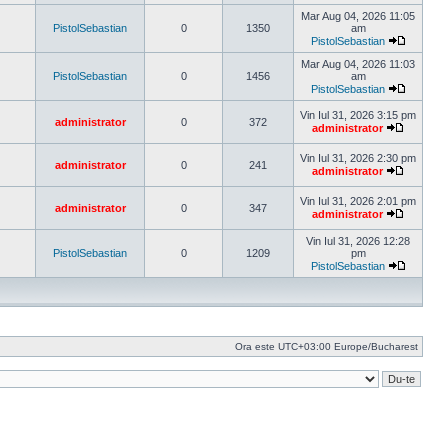
Vezi
ultimul
Mar Aug 04, 2026 11:05
mesaj
PistolSebastian
0
1350
am
PistolSebastian
Vezi
ultimul
Mar Aug 04, 2026 11:03
mesaj
PistolSebastian
0
1456
am
PistolSebastian
Vezi
ultimul
Vin Iul 31, 2026 3:15 pm
administrator
0
372
mesaj
administrator
Vezi
ultimul
Vin Iul 31, 2026 2:30 pm
mesaj
administrator
0
241
administrator
Vezi
ultimul
Vin Iul 31, 2026 2:01 pm
mesaj
administrator
0
347
administrator
Vezi
ultimul
Vin Iul 31, 2026 12:28
mesaj
PistolSebastian
0
1209
pm
PistolSebastian
Vezi
ultimul
mesaj
Ora este UTC+03:00 Europe/Bucharest