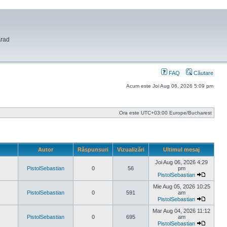
Arad
FAQ
Căutare
Acum este Joi Aug 06, 2026 5:09 pm
Ora este UTC+03:00 Europe/Bucharest
Autor
Răspunsuri
Vizualizări
Ultimul mesaj
Joi Aug 06, 2026 4:29
PistolSebastian
0
56
pm
PistolSebastian
Vezi
ultimul
Mie Aug 05, 2026 10:25
mesaj
PistolSebastian
0
591
am
PistolSebastian
Vezi
ultimul
Mar Aug 04, 2026 11:12
mesaj
PistolSebastian
0
695
am
PistolSebastian