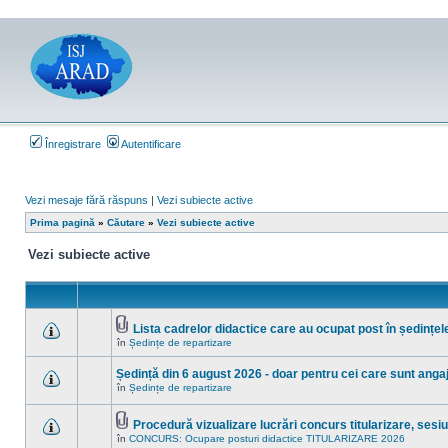
Înregistrare
Autentificare
Vezi mesaje fără răspuns
|
Vezi subiecte active
Prima pagină
»
Căutare
»
Vezi subiecte active
Vezi subiecte active
Lista cadrelor didactice care au ocupat post în ședințel
Fişier(e)
în
Ședințe de repartizare
Nu
ataşat(e)
sunt
mesaje
Ședință din 6 august 2026 - doar pentru cei care sunt angaja
necitite
în
Ședințe de repartizare
noi
Nu
în
sunt
acest
mesaje
subiect.
Procedură vizualizare lucrări concurs titularizare, ses
necitite
Fişier(e)
noi
în
CONCURS: Ocupare posturi didactice TITULARIZARE 2026
Nu
ataşat(e)