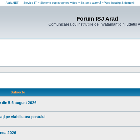
Activ.NET — Service IT ~ Sisteme supraveghere video ~ Sisteme alarmă ~ Web hosting & domenii
Forum ISJ Arad
Comunicarea cu institutiile de invatamant din judetul 
Subiecte
e din 5-6 august 2026
ți pe viabilitatea postului
iunea 2026