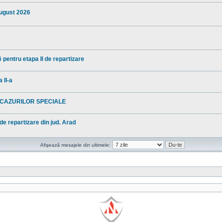
august 2026
 pentru etapa II de repartizare
 II-a
 CAZURILOR SPECIALE
 de repartizare din jud. Arad
Afişează mesajele din ultimele: