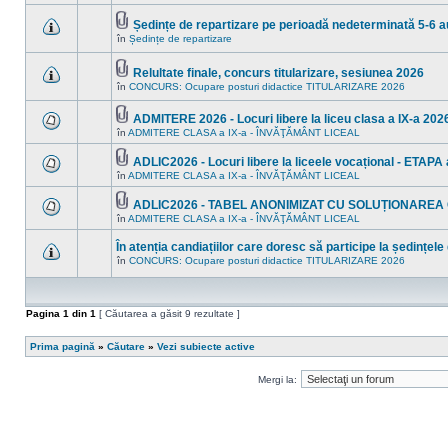
în
sunt
acest
mesaje
subiect.
Ședințe de repartizare pe perioadă nedeterminată 5-6 
necitite
Fişier(e)
noi
în
Ședințe de repartizare
Nu
ataşat(e)
în
sunt
acest
mesaje
subiect.
Relultate finale, concurs titularizare, sesiunea 2026
necitite
Fişier(e)
noi
în
CONCURS: Ocupare posturi didactice TITULARIZARE 2026
Nu
ataşat(e)
în
sunt
acest
mesaje
ADMITERE 2026 - Locuri libere la liceu clasa a IX-a 2026
subiect.
necitite
Fişier(e)
în
ADMITERE CLASA a IX-a - ÎNVĂŢĂMÂNT LICEAL
noi
Nu
ataşat(e)
în
sunt
acest
mesaje
ADLIC2026 - Locuri libere la liceele vocațional - ETAPA a
subiect.
necitite
Fişier(e)
în
ADMITERE CLASA a IX-a - ÎNVĂŢĂMÂNT LICEAL
Nu
noi
ataşat(e)
sunt
în
mesaje
acest
ADLIC2026 - TABEL ANONIMIZAT CU SOLUȚIONAREA
necitite
subiect.
Fişier(e)
în
ADMITERE CLASA a IX-a - ÎNVĂŢĂMÂNT LICEAL
Nu
noi
ataşat(e)
sunt
în
mesaje
acest
În atenția candiațiilor care doresc să participe la ședințele
necitite
subiect.
în
CONCURS: Ocupare posturi didactice TITULARIZARE 2026
noi
Nu
în
sunt
acest
mesaje
subiect.
necitite
noi
Pagina
1
din
1
[ Căutarea a găsit 9 rezultate ]
în
acest
subiect.
Prima pagină
»
Căutare
»
Vezi subiecte active
Mergi la: