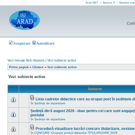
Activ.NET — Service IT ~ Sisteme sup
Comun
Înregistrare
Autentificare
Vezi mesaje fără răspuns
|
Vezi subiecte active
Prima pagină
»
Căutare
»
Vezi subiecte active
Vezi subiecte active
Subiecte
Lista cadrelor didactice care au ocupat post în ședințele 
Fişier(e)
în
Ședințe de repartizare
Nu
ataşat(e)
sunt
Ședință din 6 august 2026 - doar pentru cei care sunt angajați 
mesaje
necitite
postului
noi
Nu
în
Ședințe de repartizare
în
sunt
acest
mesaje
subiect.
Procedură vizualizare lucrări concurs titularizare, sesiun
necitite
Fişier(e)
noi
în
CONCURS: Ocupare posturi didactice TITULARIZARE 2026
Nu
ataşat(e)