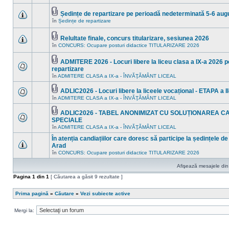
în
sunt
acest
mesaje
subiect.
Ședințe de repartizare pe perioadă nedeterminată 5-6 aug
necitite
Fişier(e)
noi
în
Ședințe de repartizare
Nu
ataşat(e)
în
sunt
acest
mesaje
subiect.
Relultate finale, concurs titularizare, sesiunea 2026
necitite
Fişier(e)
noi
în
CONCURS: Ocupare posturi didactice TITULARIZARE 2026
Nu
ataşat(e)
în
sunt
acest
mesaje
ADMITERE 2026 - Locuri libere la liceu clasa a IX-a 2026 pe
subiect.
necitite
Fişier(e)
repartizare
noi
ataşat(e)
Nu
în
în
ADMITERE CLASA a IX-a - ÎNVĂŢĂMÂNT LICEAL
sunt
acest
mesaje
subiect.
ADLIC2026 - Locuri libere la liceele vocațional - ETAPA a II
necitite
Fişier(e)
noi
în
ADMITERE CLASA a IX-a - ÎNVĂŢĂMÂNT LICEAL
Nu
ataşat(e)
în
sunt
acest
mesaje
ADLIC2026 - TABEL ANONIMIZAT CU SOLUȚIONAREA C
subiect.
necitite
Fişier(e)
SPECIALE
noi
ataşat(e)
Nu
în
ADMITERE CLASA a IX-a - ÎNVĂŢĂMÂNT LICEAL
în
sunt
acest
mesaje
În atenția candiațiilor care doresc să participe la ședințele de
subiect.
necitite
Arad
noi
Nu
în
CONCURS: Ocupare posturi didactice TITULARIZARE 2026
în
sunt
acest
mesaje
subiect.
Afişează mesajele din 
necitite
noi
Pagina
1
din
1
[ Căutarea a găsit 9 rezultate ]
în
acest
subiect.
Prima pagină
»
Căutare
»
Vezi subiecte active
Mergi la: