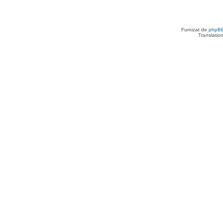
Furnizat de
phpB
Translatio