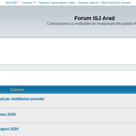
Activ.NET — Service IT ~ Sisteme supraveghere video ~ Sisteme alarmă ~ Web hosting & domenii
Forum ISJ Arad
Comunicarea cu institutiile de invatamant din judetul 
Subiecte
ți pe viabilitatea postului
iunea 2026
august 2026