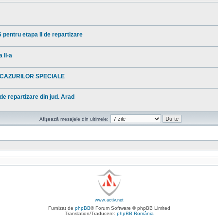
 pentru etapa II de repartizare
 II-a
 CAZURILOR SPECIALE
 de repartizare din jud. Arad
Afişează mesajele din ultimele:
www.activ.net
Furnizat de
phpBB
® Forum Software © phpBB Limited
Translation/Traducere:
phpBB România