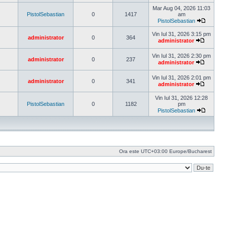
Vezi
ultimul
Mar Aug 04, 2026 11:03
mesaj
PistolSebastian
0
1417
am
PistolSebastian
Vezi
ultimul
Vin Iul 31, 2026 3:15 pm
administrator
0
364
mesaj
administrator
Vezi
ultimul
Vin Iul 31, 2026 2:30 pm
mesaj
administrator
0
237
administrator
Vezi
ultimul
Vin Iul 31, 2026 2:01 pm
mesaj
administrator
0
341
administrator
Vezi
ultimul
Vin Iul 31, 2026 12:28
mesaj
PistolSebastian
0
1182
pm
PistolSebastian
Vezi
ultimul
mesaj
Ora este UTC+03:00 Europe/Bucharest