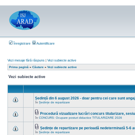
Înregistrare
Autentificare
Vezi mesaje fără răspuns
|
Vezi subiecte active
Prima pagină
»
Căutare
»
Vezi subiecte active
Vezi subiecte active
Ședință din 6 august 2026 - doar pentru cei care sunt angaja
în
Ședințe de repartizare
Nu
sunt
mesaje
Procedură vizualizare lucrări concurs titularizare, ses
necitite
Fişier(e)
noi
în
CONCURS: Ocupare posturi didactice TITULARIZARE 2026
Nu
ataşat(e)
în
sunt
acest
mesaje
subiect.
Ședințe de repartizare pe perioadă nedeterminată 5-6 
necitite
Fişier(e)
noi
în
Ședințe de repartizare
Nu
ataşat(e)