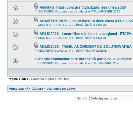
în
sunt
acest
mesaje
subiect.
Relultate finale, concurs titularizare, sesiunea 2026
necitite
Fişier(e)
noi
în
CONCURS: Ocupare posturi didactice TITULARIZARE 2026
Nu
ataşat(e)
în
sunt
acest
mesaje
ADMITERE 2026 - Locuri libere la liceu clasa a IX-a 2026
subiect.
necitite
Fişier(e)
în
ADMITERE CLASA a IX-a - ÎNVĂŢĂMÂNT LICEAL
noi
Nu
ataşat(e)
în
sunt
acest
mesaje
ADLIC2026 - Locuri libere la liceele vocațional - ETAPA a
subiect.
necitite
Fişier(e)
în
ADMITERE CLASA a IX-a - ÎNVĂŢĂMÂNT LICEAL
Nu
noi
ataşat(e)
sunt
în
mesaje
acest
ADLIC2026 - TABEL ANONIMIZAT CU SOLUȚIONAREA
necitite
subiect.
Fişier(e)
în
ADMITERE CLASA a IX-a - ÎNVĂŢĂMÂNT LICEAL
Nu
noi
ataşat(e)
sunt
în
mesaje
acest
În atenția candiațiilor care doresc să participe la ședințele
necitite
subiect.
în
CONCURS: Ocupare posturi didactice TITULARIZARE 2026
noi
Nu
în
sunt
acest
mesaje
subiect.
necitite
noi
Pagina
1
din
1
[ Căutarea a găsit 8 rezultate ]
în
acest
subiect.
Prima pagină
»
Căutare
»
Vezi subiecte active
Mergi la: