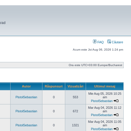
Arad
FAQ
Căutare
Acum este Joi Aug 06, 2026 1:24 pm
Ora este UTC+03:00 Europe/Bucharest
Autor
Răspunsuri
Vizualizări
Ultimul mesaj
Mie Aug 05, 2026 10:25
PistolSebastian
0
553
am
PistolSebastian
Vezi
ultimul
Mar Aug 04, 2026 11:12
mesaj
PistolSebastian
0
672
am
PistolSebastian
Vezi
ultimul
Mar Aug 04, 2026 11:05
mesaj
PistolSebastian
0
1321
am
PistolSebastian