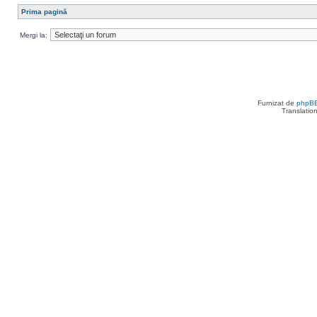
Prima pagină
Mergi la:
Furnizat de
phpB
Translatio