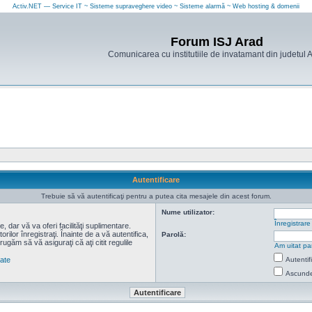
Activ.NET — Service IT ~ Sisteme supraveghere video ~ Sisteme alarmă ~ Web hosting & domenii
Forum ISJ Arad
Comunicarea cu institutiile de invatamant din judetul 
Autentificare
Trebuie să vă autentificaţi pentru a putea cita mesajele din acest forum.
Nume utilizator:
Înregistrare
 dar vă va oferi facilităţi suplimentare.
lor înregistraţi. Înainte de a vă autentifica,
Parolă:
 rugăm să vă asiguraţi că aţi citit regulile
Am uitat pa
tate
Autentif
Ascunde