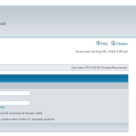
Arad
FAQ
Căutare
Acum este Joi Aug 06, 2026 3:06 pm
Ora este UTC+03:00 Europe/Bucharest
rola
ică-mă automat la fiecare vizită
 starea mea online în această sesiune