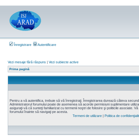
Înregistrare
Autentificare
Vezi mesaje fără răspuns
|
Vezi subiecte active
Prima pagină
Pentru a vă autentifica, trebuie să vă înregistraţi. Înregistrarea durează câteva secunde,
Administratorul forumului poate de asemenea să acorde permisiuni suplimentare utilizatori
asiguraţi-vă că sunteţi familiarizat cu termenii noştri de folosire şi politicile asociate. Vă
forumului înainte să navigaţi pe acesta.
Termeni de utilizare
|
Politica de confidenţiali