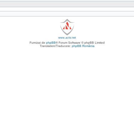
www.activ.net
Furnizat de
phpBB
® Forum Software © phpBB Limited
Translation/Traducere:
phpBB România