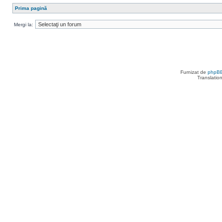
Prima pagină
Mergi la:
Furnizat de
phpB
Translatio