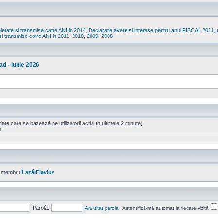
etate si transmise catre ANI in 2014
,
Declaratie avere si interese pentru anul FISCAL 2011, 
si transmise catre ANI in 2011
,
2010
,
2009
,
2008
ad - iunie 2026
 (date care se bazează pe utilizatorii activi în ultimele 2 minute)
m
ou membru
LazărFlavius
Parolă:
Am uitat parola
Autentifică-mă automat la fiecare vizită