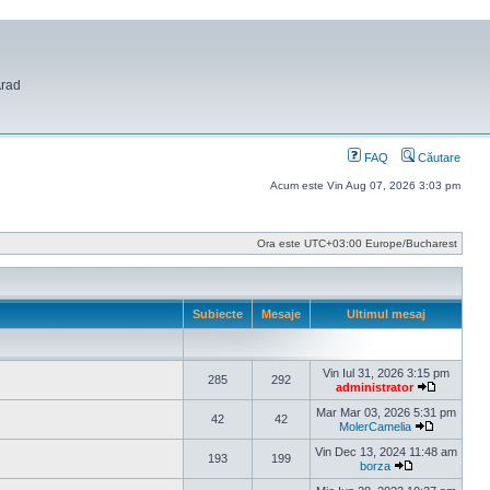
Arad
FAQ
Căutare
Acum este Vin Aug 07, 2026 3:03 pm
Ora este UTC+03:00 Europe/Bucharest
Subiecte
Mesaje
Ultimul mesaj
Vin Iul 31, 2026 3:15 pm
285
292
administrator
Vezi ultim
Mar Mar 03, 2026 5:31 pm
42
42
MolerCamelia
Vezi ultim
Vin Dec 13, 2024 11:48 am
193
199
borza
Vezi ultimul m