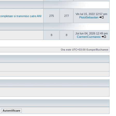
Vezi ultimu
Vin Iul 15, 2022 12:57 pm
275
277
completate si transmise catre ANI
PistolSebastian
Vezi ultim
Joi Iun 04, 2026 12:49 pm
8
8
CarmenCuzmanov
Vezi ult
Ora este UTC+03:00 Europe/Bucharest