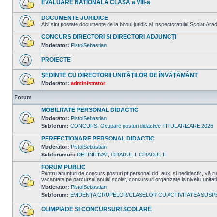
EVALUARE NATIONALA CLASA a VIII-a
mesaje
necitite
Nu
sunt
DOCUMENTE JURIDICE
mesaje
Aici sint postate documente de la biroul juridic al Inspectoratului Scolar Arad
necitite
Nu
sunt
CONCURS DIRECTORI ȘI DIRECTORI ADJUNCȚI
mesaje
Moderator:
PistolSebastian
necitite
Nu
sunt
PROIECTE
mesaje
necitite
Nu
sunt
ŞEDINTE CU DIRECTORII UNITĂŢILOR DE ÎNVĂŢĂMÂNT
mesaje
Moderator:
administrator
necitite
Nu
sunt
Forum
mesaje
necitite
MOBILITATE PERSONAL DIDACTIC
Moderator:
PistolSebastian
Subforum:
CONCURS: Ocupare posturi didactice TITULARIZARE 2026
Nu
sunt
mesaje
PERFECTIONARE PERSONAL DIDACTIC
necitite
Moderator:
PistolSebastian
Subforumuri:
DEFINITIVAT
,
GRADUL I
,
GRADUL II
Nu
sunt
mesaje
FORUM PUBLIC
necitite
Pentru anunțuri de concurs posturi pt personal did. aux. si nedidactic, v
vacantate pe parcursul anului scolar, concursuri organizate la nivelul unitat
Moderator:
PistolSebastian
Nu
Subforum:
EVIDENŢA GRUPELOR/CLASELOR CU ACTIVITATEA SUSP
sunt
mesaje
necitite
OLIMPIADE SI CONCURSURI SCOLARE