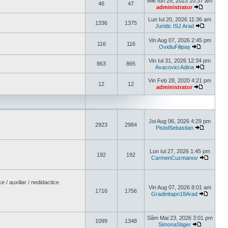
Mie Iun 28, 2023 10:37 am
46
47
administrator
Vezi ultim
Lun Iul 20, 2026 11:36 am
1336
1375
Juridic ISJ Arad
Vezi ulti
Vin Aug 07, 2026 2:45 pm
116
116
OvidiuFilipaș
Vezi ultimu
Vin Iul 31, 2026 12:34 pm
863
865
Avacovici Adina
Vezi ulti
Vin Feb 28, 2020 4:21 pm
12
12
administrator
Vezi ultim
Joi Aug 06, 2026 4:29 pm
2923
2984
PistolSebastian
Vezi ultim
Lun Iul 27, 2026 1:45 pm
192
192
CarmenCuzmanov
Vezi ult
/ auxiliar / nedidactice
Vin Aug 07, 2026 8:01 am
1716
1756
Gradinitapn18Arad
Vezi ult
Sâm Mai 23, 2026 3:01 pm
1099
1348
SimonaStiger