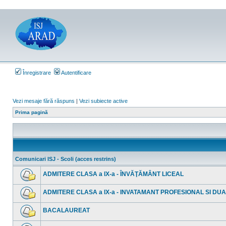
Înregistrare
Autentificare
Vezi mesaje fără răspuns
|
Vezi subiecte active
Prima pagină
Comunicari ISJ - Scoli (acces restrins)
ADMITERE CLASA a IX-a - ÎNVĂŢĂMÂNT LICEAL
Nu
sunt
ADMITERE CLASA a IX-a - INVATAMANT PROFESIONAL SI DU
mesaje
necitite
Nu
sunt
BACALAUREAT
mesaje
necitite
Nu
sunt