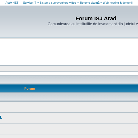
Activ.NET — Service IT ~ Sisteme supraveghere video ~ Sisteme alarmă ~ Web hosting & domenii
Forum ISJ Arad
Comunicarea cu institutiile de invatamant din judetul 
Forum
AL