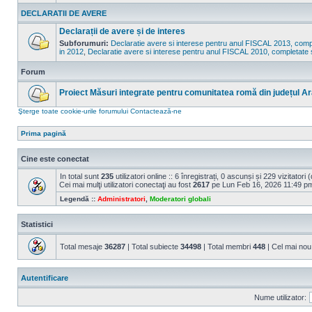
Nu
sunt
DECLARATII DE AVERE
mesaje
necitite
Declarații de avere și de interes
Subforumuri:
Declaratie avere si interese pentru anul FISCAL 2013, compl
in 2012
,
Declaratie avere si interese pentru anul FISCAL 2010, completate 
Nu
sunt
mesaje
Forum
necitite
Proiect Măsuri integrate pentru comunitatea romă din județul Ar
Nu
Şterge toate cookie-urile forumului
Contactează-ne
sunt
mesaje
necitite
Prima pagină
Cine este conectat
In total sunt
235
utilizatori online :: 6 înregistrați, 0 ascunși și 229 vizitatori
Cei mai mulţi utilizatori conectaţi au fost
2617
pe Lun Feb 16, 2026 11:49 p
Legendă ::
Administratori
,
Moderatori globali
Statistici
Total mesaje
36287
| Total subiecte
34498
| Total membri
448
| Cel mai n
Autentificare
Nume utilizator: