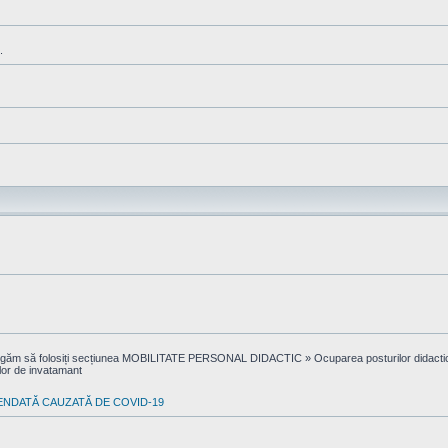
.
ă rugăm să folosiți secțiunea MOBILITATE PERSONAL DIDACTIC » Ocuparea posturilor didactice 
ilor de invatamant
ENDATĂ CAUZATĂ DE COVID-19