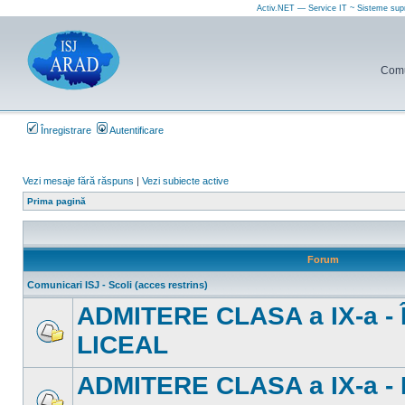
Activ.NET — Service IT ~ Sisteme sup
Comun
Înregistrare
Autentificare
Vezi mesaje fără răspuns
|
Vezi subiecte active
Prima pagină
Forum
Comunicari ISJ - Scoli (acces restrins)
ADMITERE CLASA a IX-a 
LICEAL
Nu
sunt
mesaje
ADMITERE CLASA a IX-a -
necitite