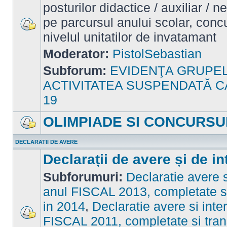
posturilor didactice / auxiliar / 
pe parcursul anului scolar, concu
nivelul unitatilor de invatamant
Nu
sunt
mesaje
Moderator:
PistolSebastian
necitite
Subforum:
EVIDENŢA GRUPE
ACTIVITATEA SUSPENDATĂ C
19
OLIMPIADE SI CONCURSU
Nu
sunt
DECLARATII DE AVERE
mesaje
necitite
Declarații de avere și de in
Subforumuri:
Declaratie avere s
anul FISCAL 2013, completate si
in 2014
,
Declaratie avere si inte
FISCAL 2011, completate si tran
Nu