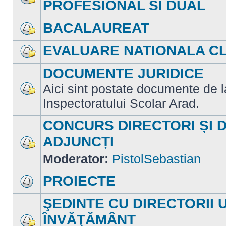
PROFESIONAL SI DUAL
Nu
sunt
mesaje
BACALAUREAT
necitite
Nu
sunt
EVALUARE NATIONALA CLA
mesaje
necitite
Nu
sunt
DOCUMENTE JURIDICE
mesaje
necitite
Aici sint postate documente de la 
Nu
Inspectoratului Scolar Arad.
sunt
mesaje
necitite
CONCURS DIRECTORI ȘI 
ADJUNCȚI
Nu
Moderator:
PistolSebastian
sunt
mesaje
necitite
PROIECTE
Nu
sunt
ŞEDINTE CU DIRECTORII 
mesaje
necitite
ÎNVĂŢĂMÂNT