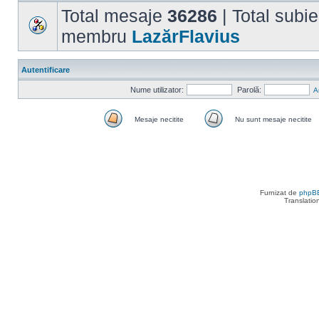
Total mesaje
36286
| Total subi
membru
LazărFlavius
Autentificare
Nume utilizator:
Parolă:
A
Mesaje necitite
Nu sunt mesaje necitite
Mesaje
Nu
necitite
sunt
mesaje
necitite
Furnizat de
phpB
Translatio