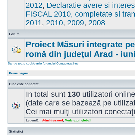
sunt
2012
,
Declaratie avere si intere
mesaje
necitite
FISCAL 2010, completate si tran
2011
,
2010
,
2009
,
2008
Forum
Proiect Măsuri integrate p
romă din județul Arad - iun
Nu
sunt
mesaje
Şterge toate cookie-urile forumului
Contactează-ne
necitite
Prima pagină
Cine este conectat
In total sunt
130
utilizatori online
(date care se bazează pe utilizato
Cei mai mulţi utilizatori conectaţ
Legendă ::
Administratori
,
Moderatori globali
Statistici