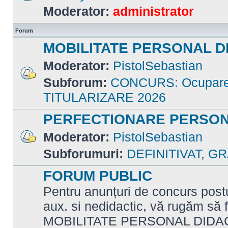
Nu
Moderator:
administrator
sunt
mesaje
necitite
Forum
MOBILITATE PERSONAL D
Moderator:
PistolSebastian
Subforum:
CONCURS: Ocupare p
Nu
sunt
TITULARIZARE 2026
mesaje
necitite
PERFECTIONARE PERSON
Moderator:
PistolSebastian
Nu
Subforumuri:
DEFINITIVAT
,
GR
sunt
mesaje
necitite
FORUM PUBLIC
Pentru anunțuri de concurs postu
aux. si nedidactic, vă rugăm să f
MOBILITATE PERSONAL DIDAC