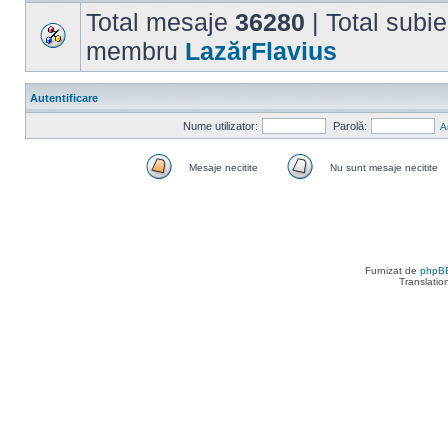
Total mesaje
36280
| Total subi
membru
LazărFlavius
Autentificare
Nume utilizator:
Parolă:
A
Mesaje necitite
Nu sunt mesaje necitite
Mesaje
Nu
necitite
sunt
mesaje
necitite
Furnizat de
phpB
Translatio