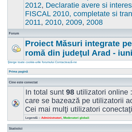
sunt
2012
,
Declaratie avere si intere
mesaje
necitite
FISCAL 2010, completate si tran
2011
,
2010
,
2009
,
2008
Forum
Proiect Măsuri integrate p
romă din județul Arad - iun
Nu
sunt
mesaje
Şterge toate cookie-urile forumului
Contactează-ne
necitite
Prima pagină
Cine este conectat
In total sunt
98
utilizatori online 
care se bazează pe utilizatorii ac
Cei mai mulţi utilizatori conectaţ
Legendă ::
Administratori
,
Moderatori globali
Statistici