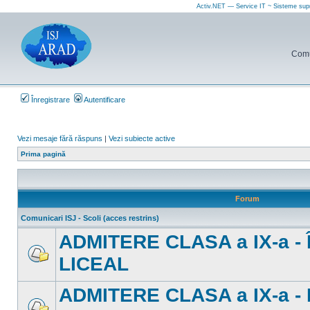
Activ.NET — Service IT ~ Sisteme sup
Comun
Înregistrare
Autentificare
Vezi mesaje fără răspuns
|
Vezi subiecte active
Prima pagină
Forum
Comunicari ISJ - Scoli (acces restrins)
ADMITERE CLASA a IX-a 
LICEAL
Nu
sunt
mesaje
ADMITERE CLASA a IX-a -
necitite