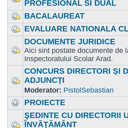
PROFESIONAL SI DUAL
Nu
sunt
mesaje
BACALAUREAT
necitite
Nu
sunt
EVALUARE NATIONALA CLA
mesaje
necitite
Nu
sunt
DOCUMENTE JURIDICE
mesaje
necitite
Aici sint postate documente de la 
Nu
Inspectoratului Scolar Arad.
sunt
mesaje
necitite
CONCURS DIRECTORI ȘI 
ADJUNCȚI
Nu
Moderator:
PistolSebastian
sunt
mesaje
necitite
PROIECTE
Nu
sunt
ŞEDINTE CU DIRECTORII 
mesaje
necitite
ÎNVĂŢĂMÂNT