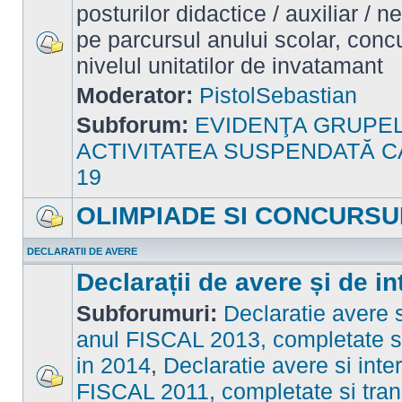
posturilor didactice / auxiliar / 
pe parcursul anului scolar, concu
nivelul unitatilor de invatamant
Nu
sunt
mesaje
Moderator:
PistolSebastian
necitite
Subforum:
EVIDENŢA GRUPE
ACTIVITATEA SUSPENDATĂ C
19
OLIMPIADE SI CONCURSU
Nu
sunt
DECLARATII DE AVERE
mesaje
necitite
Declarații de avere și de in
Subforumuri:
Declaratie avere s
anul FISCAL 2013, completate si
in 2014
,
Declaratie avere si inte
FISCAL 2011, completate si tran
Nu