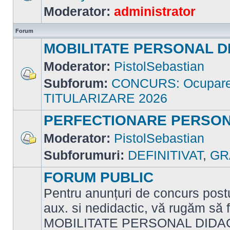
Nu
Moderator:
administrator
sunt
mesaje
necitite
Forum
MOBILITATE PERSONAL D
Moderator:
PistolSebastian
Subforum:
CONCURS: Ocupare p
Nu
sunt
TITULARIZARE 2026
mesaje
necitite
PERFECTIONARE PERSON
Moderator:
PistolSebastian
Nu
Subforumuri:
DEFINITIVAT
,
GR
sunt
mesaje
necitite
FORUM PUBLIC
Pentru anunțuri de concurs postu
aux. si nedidactic, vă rugăm să f
MOBILITATE PERSONAL DIDAC