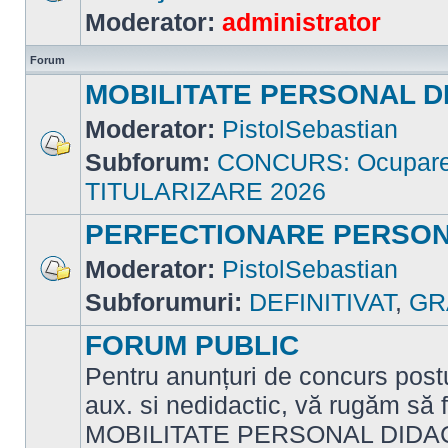
Nu
Moderator:
administrator
sunt
mesaje
necitite
Forum
MOBILITATE PERSONAL D
Moderator:
PistolSebastian
Subforum:
CONCURS: Ocupare p
Nu
sunt
TITULARIZARE 2026
mesaje
necitite
PERFECTIONARE PERSON
Moderator:
PistolSebastian
Nu
Subforumuri:
DEFINITIVAT
,
GR
sunt
mesaje
necitite
FORUM PUBLIC
Pentru anunțuri de concurs postu
aux. si nedidactic, vă rugăm să f
MOBILITATE PERSONAL DIDAC