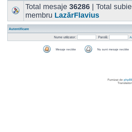
Total mesaje
36286
| Total subi
membru
LazărFlavius
Autentificare
Nume utilizator:
Parolă:
A
Mesaje necitite
Nu sunt mesaje necitite
Mesaje
Nu
necitite
sunt
mesaje
necitite
Furnizat de
phpB
Translatio