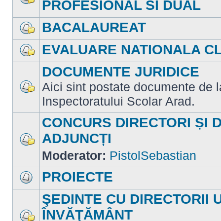
PROFESIONAL SI DUAL
Nu
sunt
mesaje
BACALAUREAT
necitite
Nu
sunt
EVALUARE NATIONALA CLA
mesaje
necitite
Nu
sunt
DOCUMENTE JURIDICE
mesaje
necitite
Aici sint postate documente de la 
Nu
Inspectoratului Scolar Arad.
sunt
mesaje
necitite
CONCURS DIRECTORI ȘI 
ADJUNCȚI
Nu
Moderator:
PistolSebastian
sunt
mesaje
necitite
PROIECTE
Nu
sunt
ŞEDINTE CU DIRECTORII 
mesaje
necitite
ÎNVĂŢĂMÂNT