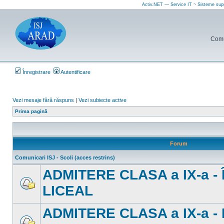
Activ.NET — Service IT ~ Sisteme sup
Comun
Înregistrare
Autentificare
Vezi mesaje fără răspuns
|
Vezi subiecte active
Prima pagină
Forum
Comunicari ISJ - Scoli (acces restrins)
ADMITERE CLASA a IX-a 
LICEAL
Nu
sunt
mesaje
ADMITERE CLASA a IX-a -
necitite