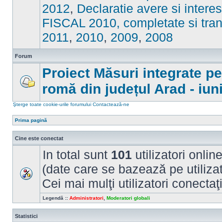
sunt
2012
,
Declaratie avere si intere
mesaje
necitite
FISCAL 2010, completate si tran
2011
,
2010
,
2009
,
2008
Forum
Proiect Măsuri integrate p
romă din județul Arad - iun
Nu
sunt
mesaje
Şterge toate cookie-urile forumului
Contactează-ne
necitite
Prima pagină
Cine este conectat
In total sunt
101
utilizatori online
(date care se bazează pe utilizato
Cei mai mulţi utilizatori conectaţ
Legendă ::
Administratori
,
Moderatori globali
Statistici