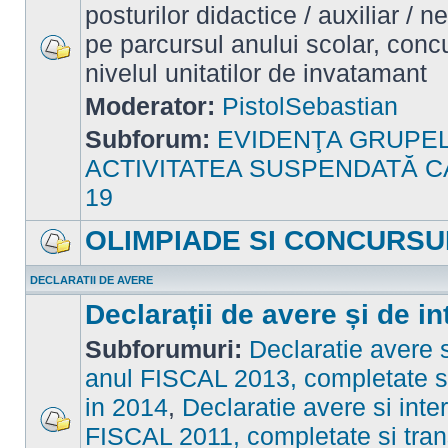
posturilor didactice / auxiliar / 
pe parcursul anului scolar, concu
nivelul unitatilor de invatamant
Nu
sunt
mesaje
Moderator:
PistolSebastian
necitite
Subforum:
EVIDENŢA GRUPE
ACTIVITATEA SUSPENDATĂ C
19
OLIMPIADE SI CONCURSU
Nu
sunt
DECLARATII DE AVERE
mesaje
necitite
Declarații de avere și de in
Subforumuri:
Declaratie avere s
anul FISCAL 2013, completate si
in 2014
,
Declaratie avere si inte
FISCAL 2011, completate si tran
Nu