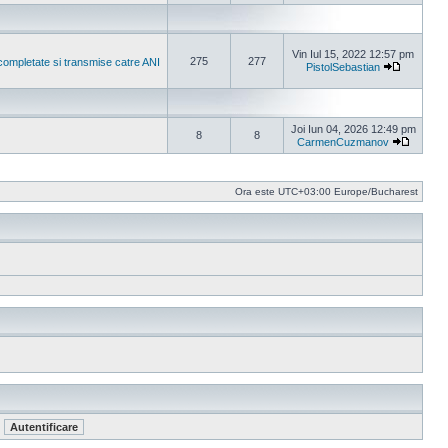
Vezi ultimu
Vin Iul 15, 2022 12:57 pm
275
277
completate si transmise catre ANI
PistolSebastian
Vezi ultim
Joi Iun 04, 2026 12:49 pm
8
8
CarmenCuzmanov
Vezi ult
Ora este UTC+03:00 Europe/Bucharest