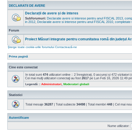
Nu
sunt
DECLARATII DE AVERE
mesaje
necitite
Declarații de avere și de interes
Subforumuri:
Declaratie avere si interese pentru anul FISCAL 2013, compl
in 2012
,
Declaratie avere si interese pentru anul FISCAL 2010, completate 
Nu
sunt
mesaje
Forum
necitite
Proiect Măsuri integrate pentru comunitatea romă din județul Ar
Nu
Şterge toate cookie-urile forumului
Contactează-ne
sunt
mesaje
necitite
Prima pagină
Cine este conectat
In total sunt
474
utilizatori online :: 2 înregistrați, 0 ascunși și 472 vizitatori
Cei mai mulţi utilizatori conectaţi au fost
2617
pe Lun Feb 16, 2026 11:49 p
Legendă ::
Administratori
,
Moderatori globali
Statistici
Total mesaje
36287
| Total subiecte
34498
| Total membri
448
| Cel mai n
Autentificare
Nume utilizator: