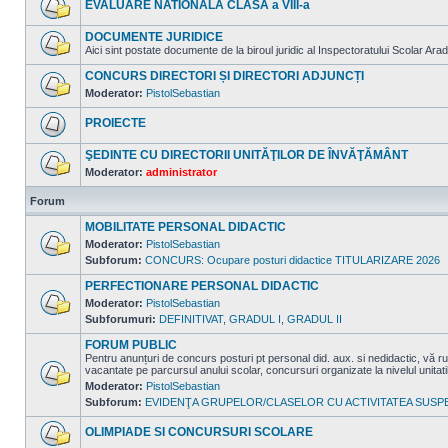
EVALUARE NATIONALA CLASA a VIII-a
mesaje
necitite
Nu
sunt
DOCUMENTE JURIDICE
mesaje
Aici sint postate documente de la biroul juridic al Inspectoratului Scolar Arad
necitite
Nu
sunt
CONCURS DIRECTORI ȘI DIRECTORI ADJUNCȚI
mesaje
Moderator:
PistolSebastian
necitite
Nu
sunt
PROIECTE
mesaje
necitite
Nu
sunt
ŞEDINTE CU DIRECTORII UNITĂŢILOR DE ÎNVĂŢĂMÂNT
mesaje
Moderator:
administrator
necitite
Nu
sunt
Forum
mesaje
necitite
MOBILITATE PERSONAL DIDACTIC
Moderator:
PistolSebastian
Subforum:
CONCURS: Ocupare posturi didactice TITULARIZARE 2026
Nu
sunt
mesaje
PERFECTIONARE PERSONAL DIDACTIC
necitite
Moderator:
PistolSebastian
Subforumuri:
DEFINITIVAT
,
GRADUL I
,
GRADUL II
Nu
sunt
mesaje
FORUM PUBLIC
necitite
Pentru anunțuri de concurs posturi pt personal did. aux. si nedidactic, v
vacantate pe parcursul anului scolar, concursuri organizate la nivelul unitat
Moderator:
PistolSebastian
Nu
Subforum:
EVIDENŢA GRUPELOR/CLASELOR CU ACTIVITATEA SUSP
sunt
mesaje
necitite
OLIMPIADE SI CONCURSURI SCOLARE