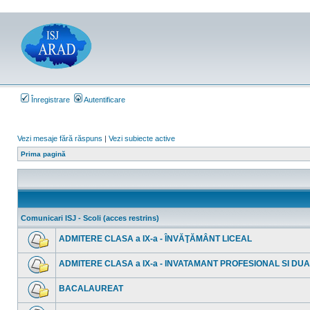
Înregistrare
Autentificare
Vezi mesaje fără răspuns
|
Vezi subiecte active
Prima pagină
Comunicari ISJ - Scoli (acces restrins)
ADMITERE CLASA a IX-a - ÎNVĂŢĂMÂNT LICEAL
Nu
sunt
ADMITERE CLASA a IX-a - INVATAMANT PROFESIONAL SI DU
mesaje
necitite
Nu
sunt
BACALAUREAT
mesaje
necitite
Nu
sunt