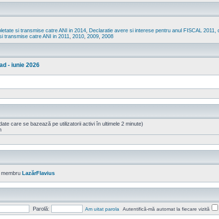
etate si transmise catre ANI in 2014
,
Declaratie avere si interese pentru anul FISCAL 2011, 
si transmise catre ANI in 2011
,
2010
,
2009
,
2008
ad - iunie 2026
 (date care se bazează pe utilizatorii activi în ultimele 2 minute)
m
ou membru
LazărFlavius
Parolă:
Am uitat parola
Autentifică-mă automat la fiecare vizită