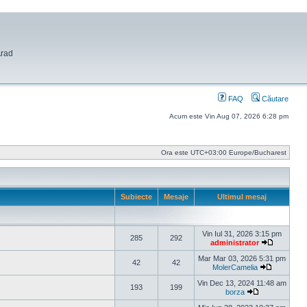
Arad
FAQ
Căutare
Acum este Vin Aug 07, 2026 6:28 pm
Ora este UTC+03:00 Europe/Bucharest
Subiecte
Mesaje
Ultimul mesaj
Vin Iul 31, 2026 3:15 pm
285
292
administrator
Vezi ultim
Mar Mar 03, 2026 5:31 pm
42
42
MolerCamelia
Vezi ultim
Vin Dec 13, 2024 11:48 am
193
199
borza
Vezi ultimul m