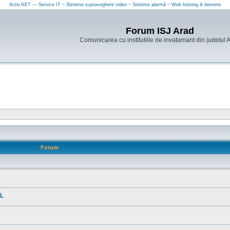
Activ.NET — Service IT ~ Sisteme supraveghere video ~ Sisteme alarmă ~ Web hosting & domenii
Forum ISJ Arad
Comunicarea cu institutiile de invatamant din judetul 
Forum
AL