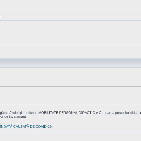
.
ă rugăm să folosiți secțiunea MOBILITATE PERSONAL DIDACTIC » Ocuparea posturilor didactice 
ilor de invatamant
ENDATĂ CAUZATĂ DE COVID-19