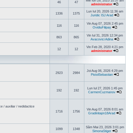
Mie Iun 28, 2023 10:37 am
46
47
administrator
Vezi ultim
Lun Iul 20, 2026 11:36 am
1336
1375
Juridic ISJ Arad
Vezi ulti
Vin Aug 07, 2026 2:45 pm
116
116
OvidiuFilipaș
Vezi ultimu
Vin Iul 31, 2026 12:34 pm
863
865
Avacovici Adina
Vezi ulti
Vin Feb 28, 2020 4:21 pm
12
12
administrator
Vezi ultim
Joi Aug 06, 2026 4:29 pm
2923
2984
PistolSebastian
Vezi ultim
Lun Iul 27, 2026 1:45 pm
192
192
CarmenCuzmanov
Vezi ult
/ auxiliar / nedidactice
Vin Aug 07, 2026 8:01 am
1716
1756
Gradinitapn18Arad
Vezi ult
Sâm Mai 23, 2026 3:01 pm
1099
1348
SimonaStiger