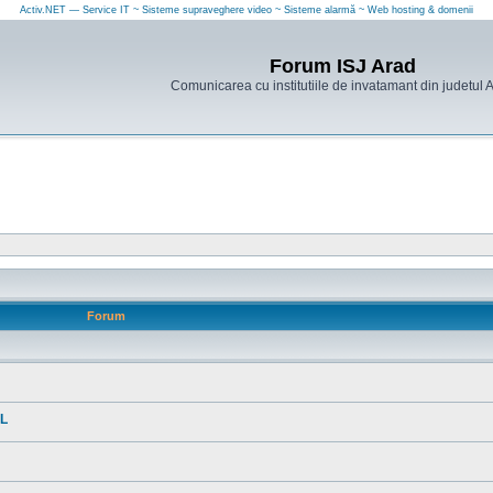
Activ.NET — Service IT ~ Sisteme supraveghere video ~ Sisteme alarmă ~ Web hosting & domenii
Forum ISJ Arad
Comunicarea cu institutiile de invatamant din judetul 
Forum
AL