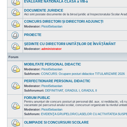
EVALUARE NATIONALA CLASA a VIII-a
mesaje
necitite
Nu
sunt
DOCUMENTE JURIDICE
mesaje
Aici sint postate documente de la biroul juridic al Inspectoratului Scolar Arad
necitite
Nu
sunt
CONCURS DIRECTORI ȘI DIRECTORI ADJUNCȚI
mesaje
Moderator:
PistolSebastian
necitite
Nu
sunt
PROIECTE
mesaje
necitite
Nu
sunt
ŞEDINTE CU DIRECTORII UNITĂŢILOR DE ÎNVĂŢĂMÂNT
mesaje
Moderator:
administrator
necitite
Nu
sunt
Forum
mesaje
necitite
MOBILITATE PERSONAL DIDACTIC
Moderator:
PistolSebastian
Subforum:
CONCURS: Ocupare posturi didactice TITULARIZARE 2026
Nu
sunt
mesaje
PERFECTIONARE PERSONAL DIDACTIC
necitite
Moderator:
PistolSebastian
Subforumuri:
DEFINITIVAT
,
GRADUL I
,
GRADUL II
Nu
sunt
mesaje
FORUM PUBLIC
necitite
Pentru anunțuri de concurs posturi pt personal did. aux. si nedidactic, v
vacantate pe parcursul anului scolar, concursuri organizate la nivelul unitat
Moderator:
PistolSebastian
Nu
Subforum:
EVIDENŢA GRUPELOR/CLASELOR CU ACTIVITATEA SUSP
sunt
mesaje
necitite
OLIMPIADE SI CONCURSURI SCOLARE