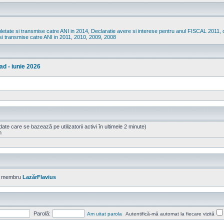
etate si transmise catre ANI in 2014
,
Declaratie avere si interese pentru anul FISCAL 2011, 
si transmise catre ANI in 2011
,
2010
,
2009
,
2008
ad - iunie 2026
 (date care se bazează pe utilizatorii activi în ultimele 2 minute)
m
ou membru
LazărFlavius
Parolă:
Am uitat parola
Autentifică-mă automat la fiecare vizită