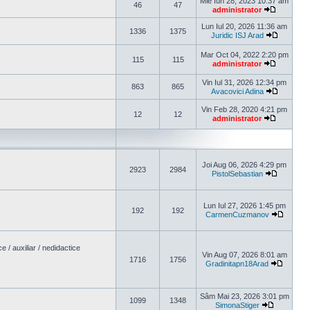
Mie Iun 28, 2023 10:37 am
46
47
administrator
Vezi ultim
Lun Iul 20, 2026 11:36 am
1336
1375
Juridic ISJ Arad
Vezi ulti
Mar Oct 04, 2022 2:20 pm
115
115
administrator
Vezi ultim
Vin Iul 31, 2026 12:34 pm
863
865
Avacovici Adina
Vezi ulti
Vin Feb 28, 2020 4:21 pm
12
12
administrator
Vezi ultim
Joi Aug 06, 2026 4:29 pm
2923
2984
PistolSebastian
Vezi ultim
Lun Iul 27, 2026 1:45 pm
192
192
CarmenCuzmanov
Vezi ult
/ auxiliar / nedidactice
Vin Aug 07, 2026 8:01 am
1716
1756
Gradinitapn18Arad
Vezi ult
Sâm Mai 23, 2026 3:01 pm
1099
1348
SimonaStiger