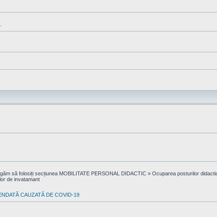
.
ă rugăm să folosiți secțiunea MOBILITATE PERSONAL DIDACTIC » Ocuparea posturilor didactice 
ilor de invatamant
ENDATĂ CAUZATĂ DE COVID-19