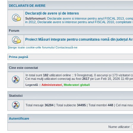
Nu
sunt
DECLARATII DE AVERE
mesaje
necitite
Declarații de avere și de interes
Subforumuri:
Declaratie avere si interese pentru anul FISCAL 2013, compl
in 2012
,
Declaratie avere si interese pentru anul FISCAL 2010, completate 
Nu
sunt
mesaje
Forum
necitite
Proiect Măsuri integrate pentru comunitatea romă din județul Ar
Nu
Şterge toate cookie-urile forumului
Contactează-ne
sunt
mesaje
necitite
Prima pagină
Cine este conectat
In total sunt
182
utilizatori online :: 9 înregistrați, 0 ascunși și 173 vizitatori
Cei mai mulţi utilizatori conectaţi au fost
2617
pe Lun Feb 16, 2026 11:49 p
Legendă ::
Administratori
,
Moderatori globali
Statistici
Total mesaje
36284
| Total subiecte
34495
| Total membri
448
| Cel mai n
Autentificare
Nume utilizator: