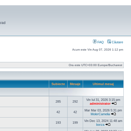
Arad
FAQ
Căutare
Acum este Vin Aug 07, 2026 1:12 pm
Ora este UTC+03:00 Europe/Bucharest
Subiecte
Mesaje
Ultimul mesaj
Vin Iul 31, 2026 3:15 pm
285
292
administrator
Vezi ultim
Mar Mar 03, 2026 5:31 pm
42
42
MolerCamelia
Vezi ultim
Vin Dec 13, 2024 11:48 am
193
199
borza
Vezi ultimul m