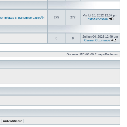
Vezi ultimu
Vin Iul 15, 2022 12:57 pm
275
277
completate si transmise catre ANI
PistolSebastian
Vezi ultim
Joi Iun 04, 2026 12:49 pm
8
8
CarmenCuzmanov
Vezi ult
Ora este UTC+03:00 Europe/Bucharest