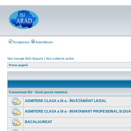
Înregistrare
Autentificare
Vezi mesaje fără răspuns
|
Vezi subiecte active
Prima pagină
Comunicari ISJ - Scoli (acces restrins)
ADMITERE CLASA a IX-a - ÎNVĂŢĂMÂNT LICEAL
Nu
sunt
ADMITERE CLASA a IX-a - INVATAMANT PROFESIONAL SI DU
mesaje
necitite
Nu
sunt
BACALAUREAT
mesaje
necitite
Nu
sunt